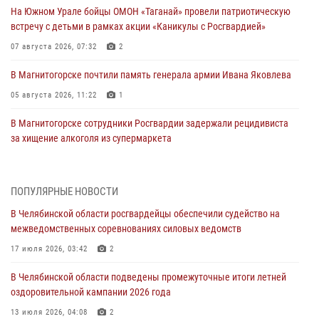
На Южном Урале бойцы ОМОН «Таганай» провели патриотическую
встречу с детьми в рамках акции «Каникулы с Росгвардией»
07 августа 2026, 07:32
2
В Магнитогорске почтили память генерала армии Ивана Яковлева
05 августа 2026, 11:22
1
В Магнитогорске сотрудники Росгвардии задержали рецидивиста
за хищение алкоголя из супермаркета
05 августа 2026, 06:06
На Южном Урале спецназ Росгвардии провел военно-полевые
ПОПУЛЯРНЫЕ НОВОСТИ
сборы для кадетов
В Челябинской области росгвардейцы обеспечили судейство на
04 августа 2026, 10:03
1
межведомственных соревнованиях силовых ведомств
Росгвардейцы задержали трёх магазинных воров в Челябинске
17 июля 2026, 03:42
2
04 августа 2026, 10:00
В Челябинской области подведены промежуточные итоги летней
оздоровительной кампании 2026 года
На Южном Урале сотрудники Росгвардии задержали
подозреваемого в совершении убийства
13 июля 2026, 04:08
2