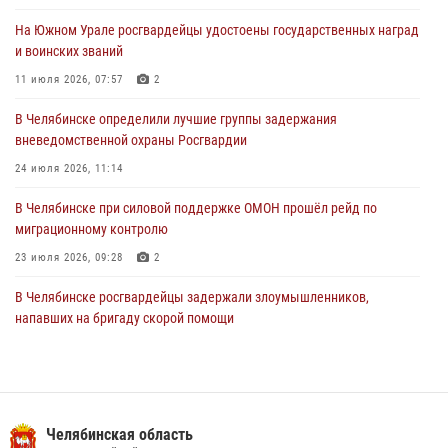
03 августа 2026, 11:41
На Южном Урале росгвардейцы удостоены государственных наград
и воинских званий
В Челябинской области росгвардейцами по горячим следам
задержан подозреваемый в грабеже
11 июля 2026, 07:57
2
03 августа 2026, 11:25
В Челябинске определили лучшие группы задержания
вневедомственной охраны Росгвардии
24 июля 2026, 11:14
В Челябинске при силовой поддержке ОМОН прошёл рейд по
миграционному контролю
23 июля 2026, 09:28
2
В Челябинске росгвардейцы задержали злоумышленников,
напавших на бригаду скорой помощи
14 июля 2026, 12:16
В Челябинске росгвардейцы обсудили с профессиональным
спортсменом основы здорового образа жизни
Челябинская область
13 июля 2026, 03:02
5