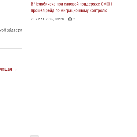
В Челябинске при силовой поддержке ОМОН
прошёл рейд по миграционному контролю
23 июля 2026, 09:28
2
кой области
В Челябинске росгвардейцы задержали
злоумышленников, напавших на бригаду
скорой помощи
14 июля 2026, 12:16
В Челябинске росгвардейцы обсудили с
ующая →
профессиональным спортсменом основы
здорового образа жизни
13 июля 2026, 03:02
5
По горячим следам задержали
подозреваемого в тяжком преступлении
челябинские росгвардейцы
07 июля 2026, 07:48
На Южном Урале продолжается акция