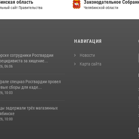
инская область
Законодательное Собран
льный сайт Правительства
Челябинской области
И
НАВИГАЦИЯ
орске сотрудники Росгвардии
Новости
рецидивиста за хищение...
Карта сайта
26, 06:06
рале спецназ Росгвардии провел
вые сборы для каде...
26, 10:03
цы задержали трёх магазинных
лябинске
26, 10:00