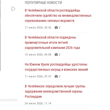
ПОПУЛЯРНЫЕ НОВОСТИ
грабеже
В Челябинской области росгвардейцы
03 августа 2026, 11:25
обеспечили судейство на межведомственных
соревнованиях силовых ведомств
Росгвардейцы обеспечили безопасность
празднования Дня ВДВ на Южном Урале
17 июля 2026, 03:42
2
03 августа 2026, 09:22
1
В Челябинской области подведены
промежуточные итоги летней
Авиация Росгвардии совершила более 250
оздоровительной кампании 2026 года
санитарных вылетов в Донецкой Народной
Республике
13 июля 2026, 04:08
2
31 июля 2026, 11:33
На Южном Урале росгвардейцы удостоены
государственных наград и воинских званий
Росгвардия обеспечивает безопасность
граждан на южном направлении
11 июля 2026, 07:57
2
31 июля 2026, 11:32
1
В Челябинске определили лучшие группы
задержания вневедомственной охраны
В Уральском округе Росгвардии состоялось
Росгвардии
заседание оперативного штаба
24 июля 2026, 11:14
30 июля 2026, 10:53