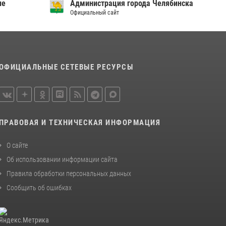
ие
«Каникулы с Росгвардией»
Администрация города Челябинска
Официальный сайт
15 июля 2026, 05:49
4
В Челябинской области росгвардейцы
приняли участие в мероприятиях,
посвященных Дню семьи, любви и верности
ОФИЦИАЛЬНЫЕ СЕТЕВЫЕ РЕСУРСЫ
08 июля 2026, 12:05
2
ПРАВОВАЯ И ТЕХНИЧЕСКАЯ ИНФОРМАЦИЯ
О сайте
Об использовании информации сайта
Правила обработки персональных данных
Сообщить об ошибках