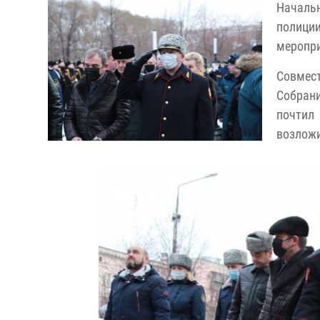
Начальн
полици
меропри
Совмест
Собрани
почтил
возложи