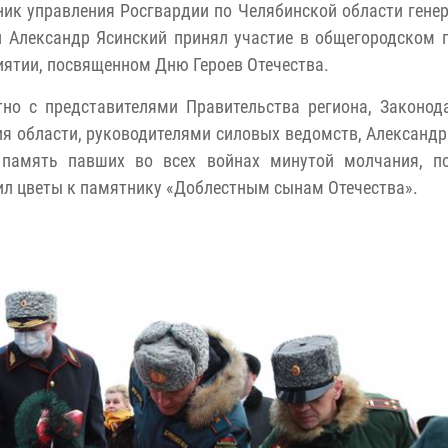
ик управления Росгвардии по Челябинской области гене
и Александр Ясинский принял участие в общегородском
ятии, посвященном Дню Героев Отечества.
но с представителями Правительства региона, Законод
я области, руководителями силовых ведомств, Александ
 память павших во всех войнах минутой молчания, по
л цветы к памятнику «Доблестным сынам Отечества».