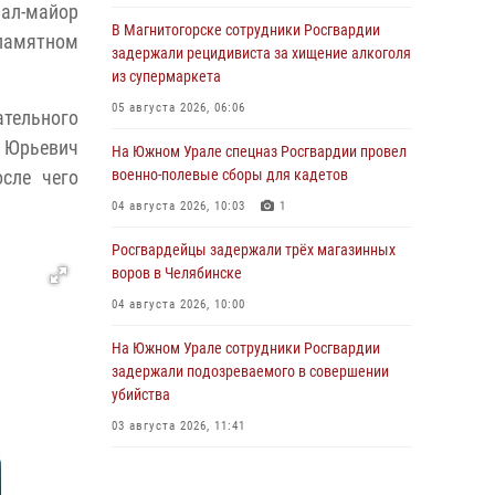
рал-майор
В Магнитогорске сотрудники Росгвардии
 памятном
задержали рецидивиста за хищение алкоголя
из супермаркета
05 августа 2026, 06:06
ательного
р Юрьевич
На Южном Урале спецназ Росгвардии провел
сле чего
военно-полевые сборы для кадетов
04 августа 2026, 10:03
1
Росгвардейцы задержали трёх магазинных
воров в Челябинске
04 августа 2026, 10:00
На Южном Урале сотрудники Росгвардии
задержали подозреваемого в совершении
убийства
03 августа 2026, 11:41
В Челябинской области росгвардейцами по
горячим следам задержан подозреваемый в