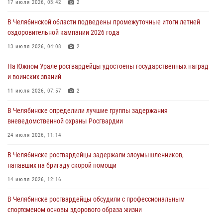
Росгвардейцы задержали трёх магазинных воров в Челябинске
17 июля 2026, 03:42
2
04 августа 2026, 10:00
В Челябинской области подведены промежуточные итоги летней
оздоровительной кампании 2026 года
На Южном Урале сотрудники Росгвардии задержали
подозреваемого в совершении убийства
13 июля 2026, 04:08
2
03 августа 2026, 11:41
На Южном Урале росгвардейцы удостоены государственных наград
и воинских званий
В Челябинской области росгвардейцами по горячим следам
задержан подозреваемый в грабеже
11 июля 2026, 07:57
2
03 августа 2026, 11:25
В Челябинске определили лучшие группы задержания
вневедомственной охраны Росгвардии
24 июля 2026, 11:14
В Челябинске росгвардейцы задержали злоумышленников,
напавших на бригаду скорой помощи
14 июля 2026, 12:16
В Челябинске росгвардейцы обсудили с профессиональным
спортсменом основы здорового образа жизни