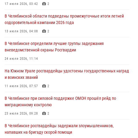
Росгвардейцы задержали трёх магазинных воров в Челябинске
17 июля 2026, 03:42
2
04 августа 2026, 10:00
В Челябинской области подведены промежуточные итоги летней
оздоровительной кампании 2026 года
На Южном Урале сотрудники Росгвардии задержали
подозреваемого в совершении убийства
13 июля 2026, 04:08
2
03 августа 2026, 11:41
В Челябинске определили лучшие группы задержания
вневедомственной охраны Росгвардии
В Челябинской области росгвардейцами по горячим следам
задержан подозреваемый в грабеже
24 июля 2026, 11:14
03 августа 2026, 11:25
На Южном Урале росгвардейцы удостоены государственных наград
и воинских званий
11 июля 2026, 07:57
2
В Челябинске при силовой поддержке ОМОН прошёл рейд по
миграционному контролю
23 июля 2026, 09:28
2
В Челябинске росгвардейцы задержали злоумышленников,
напавших на бригаду скорой помощи