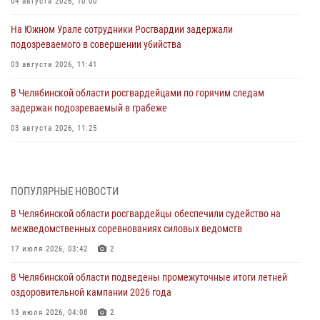
04 августа 2026, 10:00
На Южном Урале сотрудники Росгвардии задержали
подозреваемого в совершении убийства
03 августа 2026, 11:41
В Челябинской области росгвардейцами по горячим следам
задержан подозреваемый в грабеже
03 августа 2026, 11:25
Росгвардейцы обеспечили безопасность празднования Дня ВДВ на
Южном Урале
ПОПУЛЯРНЫЕ НОВОСТИ
03 августа 2026, 09:22
1
В Челябинской области росгвардейцы обеспечили судейство на
Авиация Росгвардии совершила более 250 санитарных вылетов в
межведомственных соревнованиях силовых ведомств
Донецкой Народной Республике
17 июля 2026, 03:42
2
31 июля 2026, 11:33
В Челябинской области подведены промежуточные итоги летней
Росгвардия обеспечивает безопасность граждан на южном
оздоровительной кампании 2026 года
направлении
13 июля 2026, 04:08
2
31 июля 2026, 11:32
1