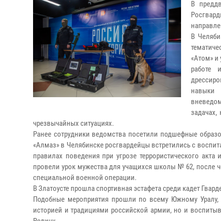
В предд
Росгвард
направле
В Челяби
тематиче
«Атом» и
работе 
дрессиро
навыки 
вневедом
задачах,
чрезвычайных ситуациях.
Ранее сотрудники ведомства посетили подшефные образо
«Алмаз» в Челябинске росгвардейцы встретились с воспита
правилах поведения при угрозе террористического акта 
провели урок мужества для учащихся школы № 62, после 
специальной военной операции.
В Златоусте прошла спортивная эстафета среди кадет Гвар
Подобные мероприятия прошли по всему Южному Уралу, 
историей и традициями российской армии, но и воспитыв