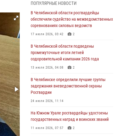
05 августа 2026, 11:22
1
ПОПУЛЯРНЫЕ НОВОСТИ
В Магнитогорске сотрудники Росгвардии
В Челябинской области росгвардейцы
задержали рецидивиста за хищение алкоголя
обеспечили судейство на межведомственных
из супермаркета
соревнованиях силовых ведомств
05 августа 2026, 06:06
17 июля 2026, 03:42
2
На Южном Урале спецназ Росгвардии провел
В Челябинской области подведены
военно-полевые сборы для кадетов
промежуточные итоги летней
оздоровительной кампании 2026 года
04 августа 2026, 10:03
1
13 июля 2026, 04:08
2
Росгвардейцы задержали трёх магазинных
воров в Челябинске
В Челябинске определили лучшие группы
задержания вневедомственной охраны
04 августа 2026, 10:00
Росгвардии
На Южном Урале сотрудники Росгвардии
24 июля 2026, 11:14
задержали подозреваемого в совершении
убийства
На Южном Урале росгвардейцы удостоены
государственных наград и воинских званий
03 августа 2026, 11:41
11 июля 2026, 07:57
2
В Челябинской области росгвардейцами по