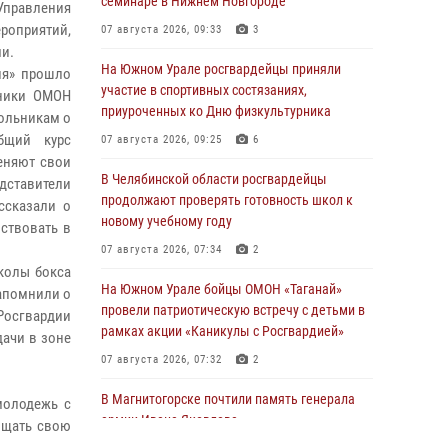
семинаре в Нижнем Новгороде
Управления
роприятий,
07 августа 2026, 09:33
3
и.
На Южном Урале росгвардейцы приняли
ия» прошло
участие в спортивных состязаниях,
дники ОМОН
приуроченных ко Дню физкультурника
ольникам о
бщий курс
07 августа 2026, 09:25
6
еняют свои
В Челябинской области росгвардейцы
ставители
продолжают проверять готовность школ к
ссказали о
новому учебному году
йствовать в
07 августа 2026, 07:34
2
колы бокса
На Южном Урале бойцы ОМОН «Таганай»
напомнили о
провели патриотическую встречу с детьми в
Росгвардии
рамках акции «Каникулы с Росгвардией»
дачи в зоне
07 августа 2026, 07:32
2
В Магнитогорске почтили память генерала
молодежь с
армии Ивана Яковлева
ищать свою