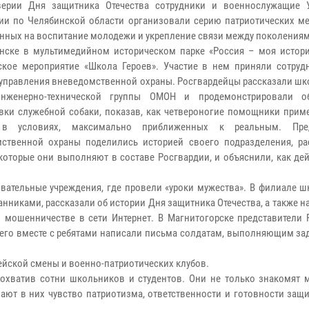
верии Дня защитника Отечества сотрудники и военнослужащие 
ии по Челябинской области организовали серию патриотических ме
нных на воспитание молодежи и укрепление связи между поколениям
нске в мультимедийном историческом парке «Россия – моя истор
ское мероприятие «Школа Героев». Участие в нем приняли сотру
 управления вневедомственной охраны. Росгвардейцы рассказали шк
инженерно-технической группы ОМОН и продемонстрировали о
вки служебной собаки, показав, как четвероногие помощники прим
в условиях, максимально приближенных к реальным. Пред
ственной охраны поделились историей своего подразделения, ра
 которые они выполняют в составе Росгвардии, и объяснили, как де
вательные учреждения, где провели «уроки мужества». В филиале ш
нниками, рассказали об истории Дня защитника Отечества, а также 
и мошенничестве в сети Интернет. В Магнитогорске представители 
чего вместе с ребятами написали письма солдатам, выполняющим за
дейской смены и военно-патриотических клубов.
охватив сотни школьников и студентов. Они не только знакомят 
ают в них чувство патриотизма, ответственности и готовности защ