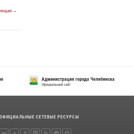
отрядов на Южном Урале
ующая →
28 июля 2026, 10:38
4
На Южном Урале росгвардейцы обеспечили
безопасность матча Первенства России по
футболу
14 июля 2026, 05:15
ие
Администрация города Челябинска
Официальный сайт
ОФИЦИАЛЬНЫЕ СЕТЕВЫЕ РЕСУРСЫ