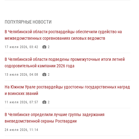
Росгвардейцы обеспечили безопасность празднования Дня ВДВ на
Южном Урале
ПОПУЛЯРНЫЕ НОВОСТИ
03 августа 2026, 09:22
1
В Челябинской области росгвардейцы обеспечили судейство на
Авиация Росгвардии совершила более 250 санитарных вылетов в
межведомственных соревнованиях силовых ведомств
Донецкой Народной Республике
17 июля 2026, 03:42
2
31 июля 2026, 11:33
В Челябинской области подведены промежуточные итоги летней
Росгвардия обеспечивает безопасность граждан на южном
оздоровительной кампании 2026 года
направлении
13 июля 2026, 04:08
2
31 июля 2026, 11:32
1
На Южном Урале росгвардейцы удостоены государственных наград
В Уральском округе Росгвардии состоялось заседание
и воинских званий
оперативного штаба
11 июля 2026, 07:57
2
30 июля 2026, 10:53
В Челябинске определили лучшие группы задержания
вневедомственной охраны Росгвардии
24 июля 2026, 11:14