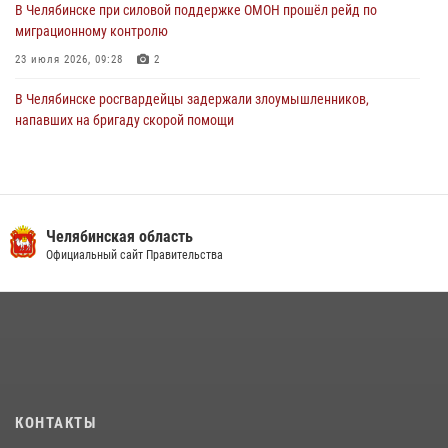
В Челябинске при силовой поддержке ОМОН прошёл рейд по
миграционному контролю
23 июля 2026, 09:28
2
В Челябинске росгвардейцы задержали злоумышленников,
напавших на бригаду скорой помощи
14 июля 2026, 12:16
В Челябинске росгвардейцы обсудили с профессиональным
спортсменом основы здорового образа жизни
Челябинская область
13 июля 2026, 03:02
5
Официальный сайт Правительства
По горячим следам задержали подозреваемого в тяжком
преступлении челябинские росгвардейцы
07 июля 2026, 07:48
На Южном Урале продолжается акция «Каникулы с Росгвардией»
15 июля 2026, 05:49
4
КОНТАКТЫ
В Челябинской области росгвардейцы приняли участие в