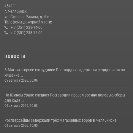
мероприятиях, посвященных Дню семьи, любви и верности
454111
08 июля 2026, 12:05
2
г. Челябинск,
ул. Степана Разина, д. 6 в
Телефоны дежурной части:
+ 7 (351) 233-14-00
+ 7 (351) 233-15-00
НОВОСТИ
В Магнитогорске сотрудники Росгвардии задержали рецидивиста за
хищение...
05 августа 2026, 06:06
На Южном Урале спецназ Росгвардии провел военно-полевые сборы
для каде...
04 августа 2026, 10:03
Росгвардейцы задержали трёх магазинных воров в Челябинске
04 августа 2026, 10:00