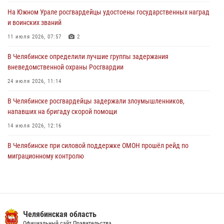
На Южном Урале росгвардейцы удостоены государственных наград
В Уральском округе Росгвардии состоялось заседание
и воинских званий
оперативного штаба
11 июля 2026, 07:57
2
30 июля 2026, 10:53
В Челябинске определили лучшие группы задержания
вневедомственной охраны Росгвардии
24 июля 2026, 11:14
В Челябинске росгвардейцы задержали злоумышленников,
напавших на бригаду скорой помощи
14 июля 2026, 12:16
В Челябинске при силовой поддержке ОМОН прошёл рейд по
миграционному контролю
23 июля 2026, 09:28
2
В Челябинске росгвардейцы обсудили с профессиональным
спортсменом основы здорового образа жизни
Челябинская область
13 июля 2026, 03:02
5
Официальный сайт Правительства