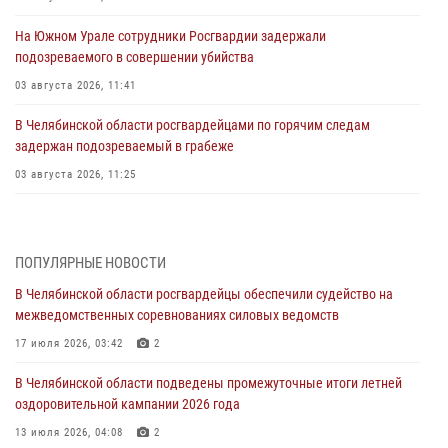
На Южном Урале сотрудники Росгвардии задержали
подозреваемого в совершении убийства
03 августа 2026, 11:41
В Челябинской области росгвардейцами по горячим следам
задержан подозреваемый в грабеже
03 августа 2026, 11:25
Росгвардейцы обеспечили безопасность празднования Дня ВДВ на
Южном Урале
ПОПУЛЯРНЫЕ НОВОСТИ
03 августа 2026, 09:22
1
В Челябинской области росгвардейцы обеспечили судейство на
Авиация Росгвардии совершила более 250 санитарных вылетов в
межведомственных соревнованиях силовых ведомств
Донецкой Народной Республике
17 июля 2026, 03:42
2
31 июля 2026, 11:33
В Челябинской области подведены промежуточные итоги летней
Росгвардия обеспечивает безопасность граждан на южном
оздоровительной кампании 2026 года
направлении
13 июля 2026, 04:08
2
31 июля 2026, 11:32
1