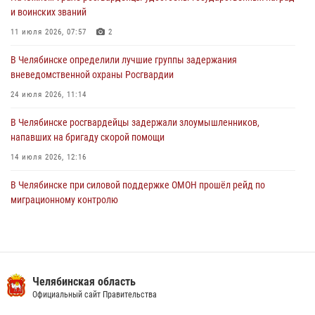
и воинских званий
В Челябинской области росгвардейцами по горячим следам
задержан подозреваемый в грабеже
11 июля 2026, 07:57
2
03 августа 2026, 11:25
В Челябинске определили лучшие группы задержания
вневедомственной охраны Росгвардии
24 июля 2026, 11:14
В Челябинске росгвардейцы задержали злоумышленников,
напавших на бригаду скорой помощи
14 июля 2026, 12:16
В Челябинске при силовой поддержке ОМОН прошёл рейд по
миграционному контролю
23 июля 2026, 09:28
2
В Челябинске росгвардейцы обсудили с профессиональным
спортсменом основы здорового образа жизни
Челябинская область
13 июля 2026, 03:02
5
Официальный сайт Правительства
На Южном Урале продолжается акция «Каникулы с Росгвардией»