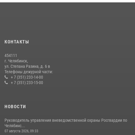
15 июля 2026, 05:49
4
Бойцы спецназа Росгвардии провели экскурсию для подростков из
трудовых отрядов на Южном Урале
28 июля 2026, 10:38
4
КОНТАКТЫ
На Южном Урале росгвардейцы обеспечили безопасность матча
Первенства России по футболу
454111
14 июля 2026, 05:15
г. Челябинск,
ул. Степана Разина, д. 6 в
Телефоны дежурной части:
+ 7 (351) 233-14-00
+ 7 (351) 233-15-00
НОВОСТИ
Руководитель управления вневедомственной охраны Росгвардии по
Челябинс...
07 августа 2026, 09:33