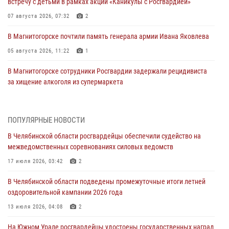
встречу с детьми в рамках акции «Каникулы с Росгвардией»
07 августа 2026, 07:32
2
В Магнитогорске почтили память генерала армии Ивана Яковлева
05 августа 2026, 11:22
1
В Магнитогорске сотрудники Росгвардии задержали рецидивиста
за хищение алкоголя из супермаркета
05 августа 2026, 06:06
На Южном Урале спецназ Росгвардии провел военно-полевые
ПОПУЛЯРНЫЕ НОВОСТИ
сборы для кадетов
В Челябинской области росгвардейцы обеспечили судейство на
04 августа 2026, 10:03
1
межведомственных соревнованиях силовых ведомств
Росгвардейцы задержали трёх магазинных воров в Челябинске
17 июля 2026, 03:42
2
04 августа 2026, 10:00
В Челябинской области подведены промежуточные итоги летней
оздоровительной кампании 2026 года
На Южном Урале сотрудники Росгвардии задержали
подозреваемого в совершении убийства
13 июля 2026, 04:08
2
03 августа 2026, 11:41
На Южном Урале росгвардейцы удостоены государственных наград