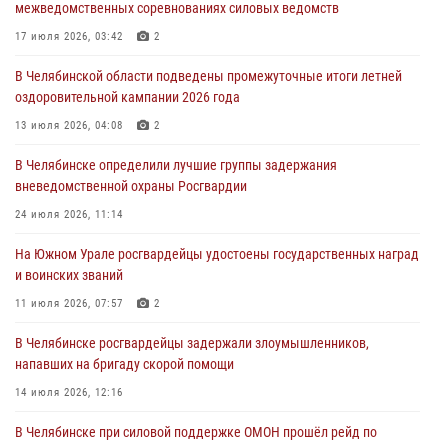
межведомственных соревнованиях силовых ведомств
Росгвардейцы задержали трёх магазинных воров в Челябинске
17 июля 2026, 03:42
2
04 августа 2026, 10:00
В Челябинской области подведены промежуточные итоги летней
оздоровительной кампании 2026 года
На Южном Урале сотрудники Росгвардии задержали
подозреваемого в совершении убийства
13 июля 2026, 04:08
2
03 августа 2026, 11:41
В Челябинске определили лучшие группы задержания
вневедомственной охраны Росгвардии
В Челябинской области росгвардейцами по горячим следам
задержан подозреваемый в грабеже
24 июля 2026, 11:14
03 августа 2026, 11:25
На Южном Урале росгвардейцы удостоены государственных наград
и воинских званий
11 июля 2026, 07:57
2
В Челябинске росгвардейцы задержали злоумышленников,
напавших на бригаду скорой помощи
14 июля 2026, 12:16
В Челябинске при силовой поддержке ОМОН прошёл рейд по