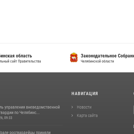
инская область
Законодательное Собран
льный сайт Правительства
Челябинской области
И
НАВИГАЦИЯ
ль управления вневедомственной
Новости
вардии по Челябинс...
Карта сайта
26, 09:33
рале росгвардейцы приняли