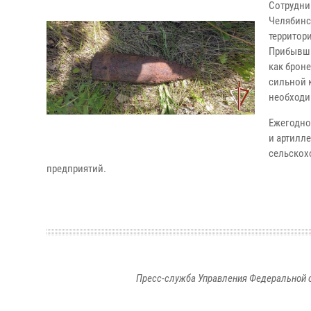
Сотрудни
Челябинс
территор
Прибывши
как брон
сильной 
необходи
Ежегодно
и артилл
сельскох
предприятий.
Пресс-служба Управления Федеральной 