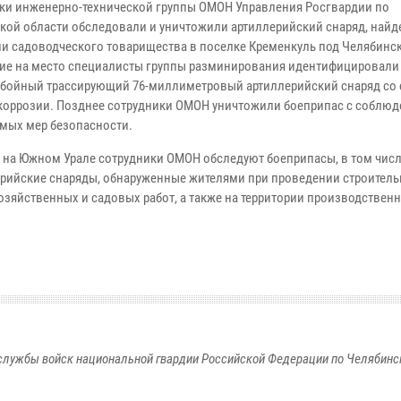
ки инженерно-технической группы ОМОН Управления Росгвардии по
кой области обследовали и уничтожили артиллерийский снаряд, найд
ии садоводческого товарищества в поселке Кременкуль под Челябинс
е на место специалисты группы разминирования идентифицировали
ебойный трассирующий 76-миллиметровый артиллерийский снаряд со
коррозии. Позднее сотрудники ОМОН уничтожили боеприпас с соблю
мых мер безопасности.
 на Южном Урале сотрудники ОМОН обследуют боеприпасы, в том числ
ерийские снаряды, обнаруженные жителями при проведении строитель
озяйственных и садовых работ, а также на территории производствен
службы войск национальной гвардии Российской Федерации по Челябинс