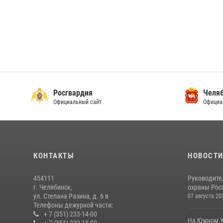
Росгвардия
Челяб
Официальный сайт
Официа
КОНТАКТЫ
НОВОСТ
454111
Руководите
г. Челябинск,
охраны Росг
ул. Степана Разина, д. 6 в
07 августа 20
Телефоны дежурной части:
+ 7 (351) 233-14-00
На Южном У