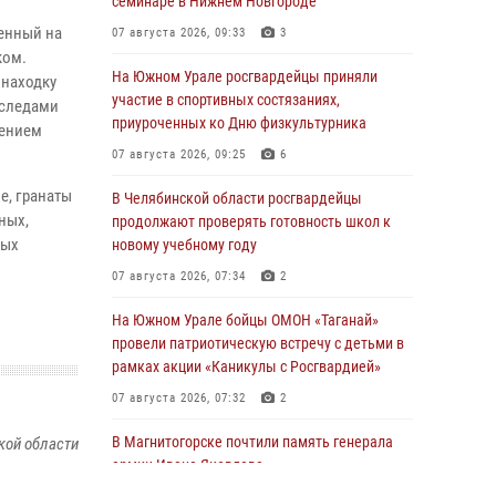
семинаре в Нижнем Новгороде
енный на
07 августа 2026, 09:33
3
ком.
На Южном Урале росгвардейцы приняли
 находку
участие в спортивных состязаниях,
 следами
приуроченных ко Дню физкультурника
дением
07 августа 2026, 09:25
6
е, гранаты
В Челябинской области росгвардейцы
ных,
продолжают проверять готовность школ к
ных
новому учебному году
07 августа 2026, 07:34
2
На Южном Урале бойцы ОМОН «Таганай»
провели патриотическую встречу с детьми в
рамках акции «Каникулы с Росгвардией»
07 августа 2026, 07:32
2
В Магнитогорске почтили память генерала
кой области
армии Ивана Яковлева