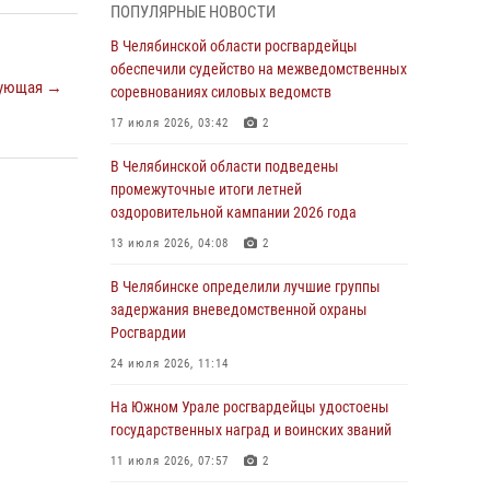
05 августа 2026, 11:22
1
ПОПУЛЯРНЫЕ НОВОСТИ
В Магнитогорске сотрудники Росгвардии
В Челябинской области росгвардейцы
задержали рецидивиста за хищение алкоголя
обеспечили судейство на межведомственных
ующая →
из супермаркета
соревнованиях силовых ведомств
05 августа 2026, 06:06
17 июля 2026, 03:42
2
На Южном Урале спецназ Росгвардии провел
В Челябинской области подведены
военно-полевые сборы для кадетов
промежуточные итоги летней
оздоровительной кампании 2026 года
04 августа 2026, 10:03
1
13 июля 2026, 04:08
2
Росгвардейцы задержали трёх магазинных
воров в Челябинске
В Челябинске определили лучшие группы
задержания вневедомственной охраны
04 августа 2026, 10:00
Росгвардии
На Южном Урале сотрудники Росгвардии
24 июля 2026, 11:14
задержали подозреваемого в совершении
убийства
На Южном Урале росгвардейцы удостоены
государственных наград и воинских званий
03 августа 2026, 11:41
11 июля 2026, 07:57
2
В Челябинской области росгвардейцами по