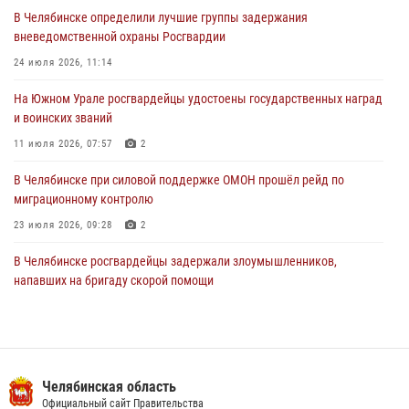
03 августа 2026, 11:41
В Челябинске определили лучшие группы задержания
вневедомственной охраны Росгвардии
В Челябинской области росгвардейцами по горячим следам
задержан подозреваемый в грабеже
24 июля 2026, 11:14
03 августа 2026, 11:25
На Южном Урале росгвардейцы удостоены государственных наград
и воинских званий
11 июля 2026, 07:57
2
В Челябинске при силовой поддержке ОМОН прошёл рейд по
миграционному контролю
23 июля 2026, 09:28
2
В Челябинске росгвардейцы задержали злоумышленников,
напавших на бригаду скорой помощи
14 июля 2026, 12:16
В Челябинске росгвардейцы обсудили с профессиональным
спортсменом основы здорового образа жизни
Челябинская область
13 июля 2026, 03:02
5
Официальный сайт Правительства