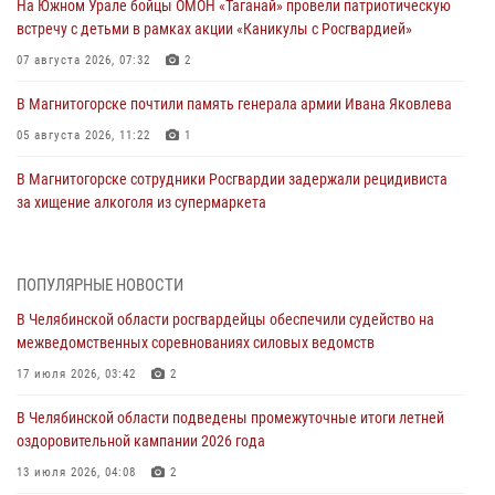
На Южном Урале бойцы ОМОН «Таганай» провели патриотическую
встречу с детьми в рамках акции «Каникулы с Росгвардией»
07 августа 2026, 07:32
2
В Магнитогорске почтили память генерала армии Ивана Яковлева
05 августа 2026, 11:22
1
В Магнитогорске сотрудники Росгвардии задержали рецидивиста
за хищение алкоголя из супермаркета
05 августа 2026, 06:06
На Южном Урале спецназ Росгвардии провел военно-полевые
ПОПУЛЯРНЫЕ НОВОСТИ
сборы для кадетов
В Челябинской области росгвардейцы обеспечили судейство на
04 августа 2026, 10:03
1
межведомственных соревнованиях силовых ведомств
Росгвардейцы задержали трёх магазинных воров в Челябинске
17 июля 2026, 03:42
2
04 августа 2026, 10:00
В Челябинской области подведены промежуточные итоги летней
оздоровительной кампании 2026 года
На Южном Урале сотрудники Росгвардии задержали
подозреваемого в совершении убийства
13 июля 2026, 04:08
2