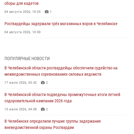
сборы для кадетов
04 августа 2026, 10:03
1
Росгвардейцы задержали трёх магазинных воров в Челябинске
04 августа 2026, 10:00
На Южном Урале сотрудники Росгвардии задержали
подозреваемого в совершении убийства
ПОПУЛЯРНЫЕ НОВОСТИ
03 августа 2026, 11:41
В Челябинской области росгвардейцы обеспечили судейство на
В Челябинской области росгвардейцами по горячим следам
межведомственных соревнованиях силовых ведомств
задержан подозреваемый в грабеже
17 июля 2026, 03:42
2
03 августа 2026, 11:25
В Челябинской области подведены промежуточные итоги летней
Росгвардейцы обеспечили безопасность празднования Дня ВДВ на
оздоровительной кампании 2026 года
Южном Урале
13 июля 2026, 04:08
2
03 августа 2026, 09:22
1
В Челябинске определили лучшие группы задержания
Авиация Росгвардии совершила более 250 санитарных вылетов в
вневедомственной охраны Росгвардии
Донецкой Народной Республике