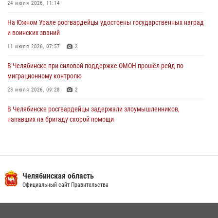
24 июля 2026, 11:14
31 июля 2026, 11:33
На Южном Урале росгвардейцы удостоены государственных наград
и воинских званий
11 июля 2026, 07:57
2
В Челябинске при силовой поддержке ОМОН прошёл рейд по
миграционному контролю
23 июля 2026, 09:28
2
В Челябинске росгвардейцы задержали злоумышленников,
напавших на бригаду скорой помощи
14 июля 2026, 12:16
В Челябинске росгвардейцы обсудили с профессиональным
спортсменом основы здорового образа жизни
Челябинская область
13 июля 2026, 03:02
5
Официальный сайт Правительства
На Южном Урале продолжается акция «Каникулы с Росгвардией»
15 июля 2026, 05:49
4