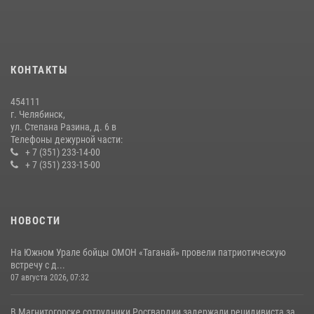
В Челябинской области росгвардейцы приняли участие в
мероприятиях, посвященных Дню семьи, любви и верности
08 июля 2026, 12:05
2
КОНТАКТЫ
На Южном Урале росгвардейцы обеспечили безопасность матча
Первенства России по футболу
454111
14 июля 2026, 05:15
г. Челябинск,
ул. Степана Разина, д. 6 в
Телефоны дежурной части:
+ 7 (351) 233-14-00
+ 7 (351) 233-15-00
НОВОСТИ
На Южном Урале бойцы ОМОН «Таганай» провели патриотическую
встречу с д...
07 августа 2026, 07:32
В Магнитогорске сотрудники Росгвардии задержали рецидивиста за