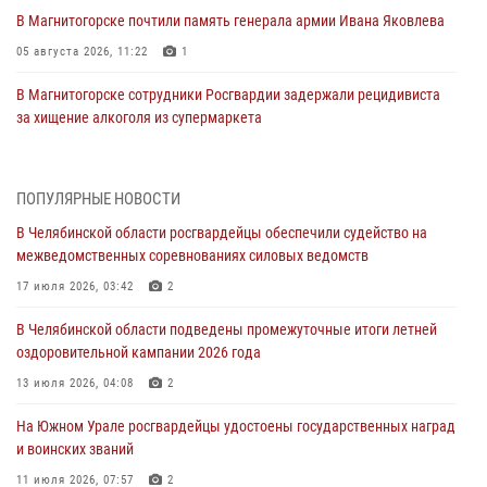
В Магнитогорске почтили память генерала армии Ивана Яковлева
05 августа 2026, 11:22
1
В Магнитогорске сотрудники Росгвардии задержали рецидивиста
за хищение алкоголя из супермаркета
05 августа 2026, 06:06
На Южном Урале спецназ Росгвардии провел военно-полевые
ПОПУЛЯРНЫЕ НОВОСТИ
сборы для кадетов
В Челябинской области росгвардейцы обеспечили судейство на
04 августа 2026, 10:03
1
межведомственных соревнованиях силовых ведомств
Росгвардейцы задержали трёх магазинных воров в Челябинске
17 июля 2026, 03:42
2
04 августа 2026, 10:00
В Челябинской области подведены промежуточные итоги летней
оздоровительной кампании 2026 года
На Южном Урале сотрудники Росгвардии задержали
подозреваемого в совершении убийства
13 июля 2026, 04:08
2
03 августа 2026, 11:41
На Южном Урале росгвардейцы удостоены государственных наград
и воинских званий
В Челябинской области росгвардейцами по горячим следам
задержан подозреваемый в грабеже
11 июля 2026, 07:57
2