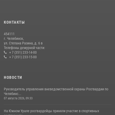
Бойцы спецназа Росгвардии провели экскурсию для подростков из
трудовых отрядов на Южном Урале
28 июля 2026, 10:38
4
КОНТАКТЫ
На Южном Урале росгвардейцы обеспечили безопасность матча
Первенства России по футболу
454111
14 июля 2026, 05:15
г. Челябинск,
ул. Степана Разина, д. 6 в
Телефоны дежурной части:
+ 7 (351) 233-14-00
+ 7 (351) 233-15-00
НОВОСТИ
Руководитель управления вневедомственной охраны Росгвардии по
Челябинс...
07 августа 2026, 09:33
На Южном Урале росгвардейцы приняли участие в спортивных