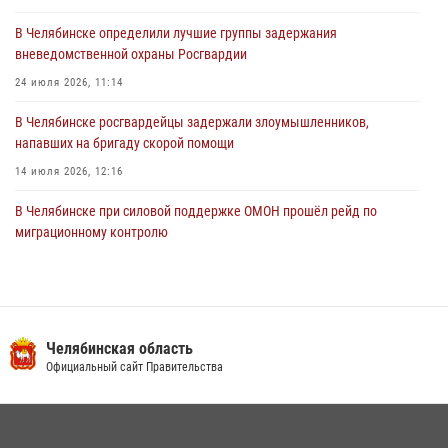
03 августа 2026, 11:25
В Челябинске определили лучшие группы задержания
вневедомственной охраны Росгвардии
24 июля 2026, 11:14
В Челябинске росгвардейцы задержали злоумышленников,
напавших на бригаду скорой помощи
14 июля 2026, 12:16
В Челябинске при силовой поддержке ОМОН прошёл рейд по
миграционному контролю
23 июля 2026, 09:28
2
В Челябинске росгвардейцы обсудили с профессиональным
спортсменом основы здорового образа жизни
Челябинская область
13 июля 2026, 03:02
5
Официальный сайт Правительства
На Южном Урале продолжается акция «Каникулы с Росгвардией»
15 июля 2026, 05:49
4