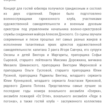
Концерт для гостей юбиляра получился грандиозным и состоял
из двух отделений. Первое было подготовлено
военнослужащими гарнизонного клуба, участниками
художественной самодеятельности и военным духовым
оркестром под управлением начальника военно-оркестровой
службы соединения майора Алексея Донского. Со сцены звучали
современные и песни прошлых лет самых разных жанров в
исполнении талантливых ярких артистов художественной
самодеятельности: капитана 3 ранга Игоря Савчука, его супруги
Оксаны и детей Виктора и Маргариты, прапорщика Софьи
Сыровой, старшего лейтенанта Максима Дорожкина, мичмана
Михаила Шиманского, прапорщика Виктории Мироновой и
прапорщика Ольги Сусловой, старшего прапорщика Юлии
Русиной, прапорщика Радмилы Винтиш, младшего сержанта
Юлии Кузнецовой, младшего сержанта Анастасии Крюковой,
рядового Данила Попова. Представлены самые лучшие за
последние годы номера вокального ансамбля «Озерки»,
ансамбля ложкарей «Oz`Drive», вокального ансамбля «Леди в
погонах», а также гостей клуба – заслуженного коллектива