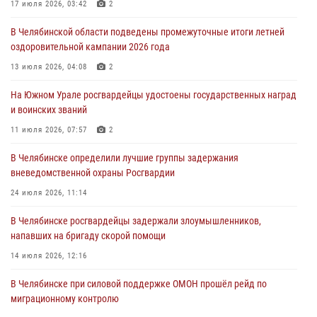
Росгвардейцы задержали трёх магазинных воров в Челябинске
17 июля 2026, 03:42
2
04 августа 2026, 10:00
В Челябинской области подведены промежуточные итоги летней
оздоровительной кампании 2026 года
На Южном Урале сотрудники Росгвардии задержали
подозреваемого в совершении убийства
13 июля 2026, 04:08
2
03 августа 2026, 11:41
На Южном Урале росгвардейцы удостоены государственных наград
и воинских званий
В Челябинской области росгвардейцами по горячим следам
задержан подозреваемый в грабеже
11 июля 2026, 07:57
2
03 августа 2026, 11:25
В Челябинске определили лучшие группы задержания
вневедомственной охраны Росгвардии
24 июля 2026, 11:14
В Челябинске росгвардейцы задержали злоумышленников,
напавших на бригаду скорой помощи
14 июля 2026, 12:16
В Челябинске при силовой поддержке ОМОН прошёл рейд по
миграционному контролю