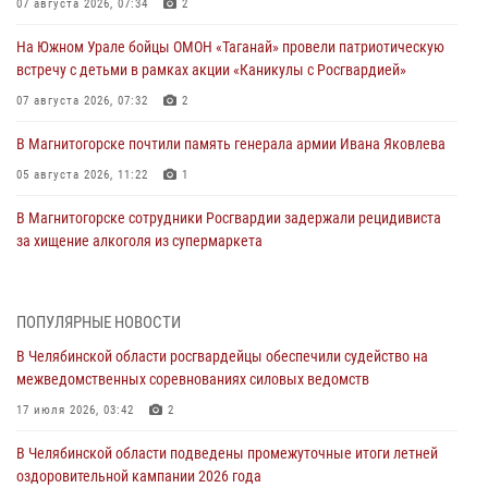
07 августа 2026, 07:34
2
На Южном Урале бойцы ОМОН «Таганай» провели патриотическую
встречу с детьми в рамках акции «Каникулы с Росгвардией»
07 августа 2026, 07:32
2
В Магнитогорске почтили память генерала армии Ивана Яковлева
05 августа 2026, 11:22
1
В Магнитогорске сотрудники Росгвардии задержали рецидивиста
за хищение алкоголя из супермаркета
05 августа 2026, 06:06
На Южном Урале спецназ Росгвардии провел военно-полевые
ПОПУЛЯРНЫЕ НОВОСТИ
сборы для кадетов
В Челябинской области росгвардейцы обеспечили судейство на
04 августа 2026, 10:03
1
межведомственных соревнованиях силовых ведомств
Росгвардейцы задержали трёх магазинных воров в Челябинске
17 июля 2026, 03:42
2
04 августа 2026, 10:00
В Челябинской области подведены промежуточные итоги летней
оздоровительной кампании 2026 года
На Южном Урале сотрудники Росгвардии задержали