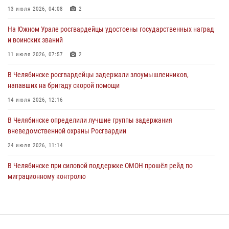
подозреваемого в совершении убийства
13 июля 2026, 04:08
2
03 августа 2026, 11:41
На Южном Урале росгвардейцы удостоены государственных наград
и воинских званий
В Челябинской области росгвардейцами по горячим следам
задержан подозреваемый в грабеже
11 июля 2026, 07:57
2
03 августа 2026, 11:25
В Челябинске росгвардейцы задержали злоумышленников,
напавших на бригаду скорой помощи
14 июля 2026, 12:16
В Челябинске определили лучшие группы задержания
вневедомственной охраны Росгвардии
24 июля 2026, 11:14
В Челябинске при силовой поддержке ОМОН прошёл рейд по
миграционному контролю
23 июля 2026, 09:28
2
В Челябинске росгвардейцы обсудили с профессиональным
спортсменом основы здорового образа жизни