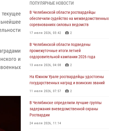
ПОПУЛЯРНЫЕ НОВОСТИ
грабеже
В Челябинской области росгвардейцы
 текущее
03 августа 2026, 11:25
обеспечили судейство на межведомственных
ьнейшее
соревнованиях силовых ведомств
Росгвардейцы обеспечили безопасность
ельности
празднования Дня ВДВ на Южном Урале
17 июля 2026, 03:42
2
03 августа 2026, 09:22
1
В Челябинской области подведены
аградами
промежуточные итоги летней
Авиация Росгвардии совершила более 250
оздоровительной кампании 2026 года
санитарных вылетов в Донецкой Народной
нского и
Республике
13 июля 2026, 04:08
2
 военных
31 июля 2026, 11:33
На Южном Урале росгвардейцы удостоены
государственных наград и воинских званий
Росгвардия обеспечивает безопасность
граждан на южном направлении
11 июля 2026, 07:57
2
31 июля 2026, 11:32
1
В Челябинске определили лучшие группы
задержания вневедомственной охраны
В Уральском округе Росгвардии состоялось
Росгвардии
заседание оперативного штаба
24 июля 2026, 11:14
30 июля 2026, 10:53