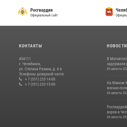
Росгвардия
Челяб
Официальный сайт
Официа
КОНТАКТЫ
НОВОСТ
454111
В Магнитог
г. Челябинск,
задержали 
ул. Степана Разина, д. 6 в
05 августа 20
Телефоны дежурной части:
+ 7 (351) 233-14-00
На Южном У
+ 7 (351) 233-15-00
военно-поле
04 августа 20
Росгвардей
воров в Че
04 августа 20