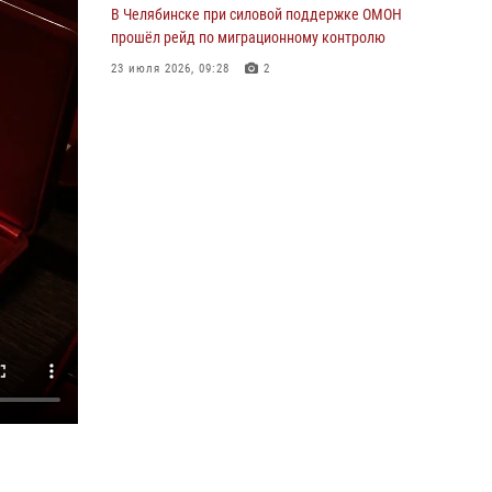
В Челябинске при силовой поддержке ОМОН
прошёл рейд по миграционному контролю
23 июля 2026, 09:28
2
В Челябинске росгвардейцы задержали
злоумышленников, напавших на бригаду
скорой помощи
14 июля 2026, 12:16
В Челябинске росгвардейцы обсудили с
профессиональным спортсменом основы
здорового образа жизни
13 июля 2026, 03:02
5
По горячим следам задержали
подозреваемого в тяжком преступлении
челябинские росгвардейцы
07 июля 2026, 07:48
На Южном Урале продолжается акция