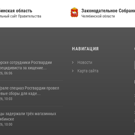
инская область
Законодательное Собран
льный сайт Правительства
Челябинской области
И
НАВИГАЦИЯ
орске сотрудники Росгвардии
Новости
рецидивиста за хищение...
Карта сайта
26, 06:06
рале спецназ Росгвардии провел
вые сборы для каде...
26, 10:03
цы задержали трёх магазинных
лябинске
26, 10:00