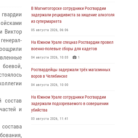
В Магнитогорске сотрудники Росгвардии
гвардии
задержали рецидивиста за хищение алкоголя
из супермаркета
йсками
05 августа 2026, 06:06
и Виктор
генерал-
На Южном Урале спецназ Росгвардии провел
Поощрили
военно-полевые сборы для кадетов
явленные
04 августа 2026, 10:03
1
 боевой,
Росгвардейцы задержали трёх магазинных
стоялось
воров в Челябинске
оллегии
04 августа 2026, 10:00
На Южном Урале сотрудники Росгвардии
й состав
задержали подозреваемого в совершении
частей и
убийства
03 августа 2026, 11:41
 состава
В Челябинской области росгвардейцами по
бования,
горячим следам задержан подозреваемый в