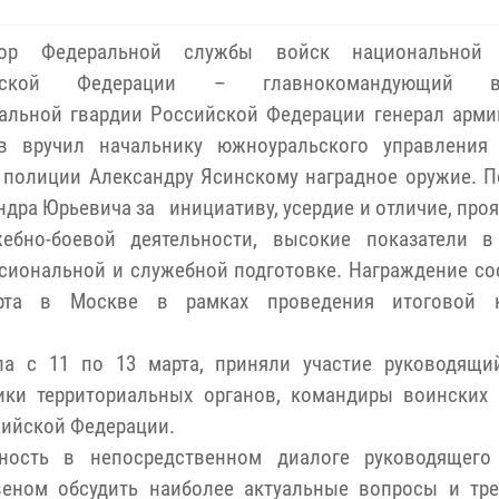
тор Федеральной службы войск национальной 
йской Федерации – главнокомандующий во
альной гвардии Российской Федерации генерал арми
в вручил начальнику южноуральского управления 
 полиции Александру Ясинскому наградное оружие. 
ндра Юрьевича за инициативу, усердие и отличие, про
ебно-боевой деятельности, высокие показатели в
сиональной и служебной подготовке. Награждение со
рта в Москве в рамках проведения итоговой к
ла с 11 по 13 марта, приняли участие руководящи
ики территориальных органов, командиры воинских 
сийской Федерации.
ость в непосредственном диалоге руководящего
еном обсудить наиболее актуальные вопросы и тре