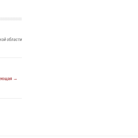
«Каникулы с Росгвардией»
15 июля 2026, 05:49
4
В Челябинской области росгвардейцы
приняли участие в мероприятиях,
посвященных Дню семьи, любви и верности
кой области
08 июля 2026, 12:05
2
ующая →