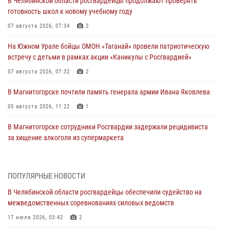
В Челябинской области росгвардейцы продолжают проверять
готовность школ к новому учебному году
07 августа 2026, 07:34
2
На Южном Урале бойцы ОМОН «Таганай» провели патриотическую
встречу с детьми в рамках акции «Каникулы с Росгвардией»
07 августа 2026, 07:32
2
В Магнитогорске почтили память генерала армии Ивана Яковлева
05 августа 2026, 11:22
1
В Магнитогорске сотрудники Росгвардии задержали рецидивиста
за хищение алкоголя из супермаркета
05 августа 2026, 06:06
На Южном Урале спецназ Росгвардии провел военно-полевые
ПОПУЛЯРНЫЕ НОВОСТИ
сборы для кадетов
В Челябинской области росгвардейцы обеспечили судейство на
04 августа 2026, 10:03
1
межведомственных соревнованиях силовых ведомств
Росгвардейцы задержали трёх магазинных воров в Челябинске
17 июля 2026, 03:42
2