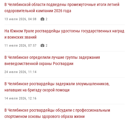
04 августа 2026, 10:00
В Челябинской области подведены промежуточные итоги летней
оздоровительной кампании 2026 года
На Южном Урале сотрудники Росгвардии задержали
подозреваемого в совершении убийства
13 июля 2026, 04:08
2
03 августа 2026, 11:41
На Южном Урале росгвардейцы удостоены государственных наград
и воинских званий
В Челябинской области росгвардейцами по горячим следам
задержан подозреваемый в грабеже
11 июля 2026, 07:57
2
03 августа 2026, 11:25
В Челябинске определили лучшие группы задержания
вневедомственной охраны Росгвардии
24 июля 2026, 11:14
В Челябинске росгвардейцы задержали злоумышленников,
напавших на бригаду скорой помощи
14 июля 2026, 12:16
В Челябинске росгвардейцы обсудили с профессиональным
спортсменом основы здорового образа жизни
13 июля 2026, 03:02
5