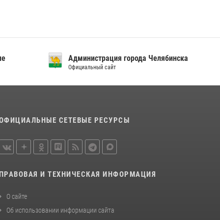
«Каникулы с Росгвардией»
15 июля 2026, 05:49
4
В Челябинской области росгвардейцы
приняли участие в мероприятиях,
посвященных Дню семьи, любви и верности
ие
Администрация города Челябинска
Официальный сайт
08 июля 2026, 12:05
2
ОФИЦИАЛЬНЫЕ СЕТЕВЫЕ РЕСУРСЫ
ПРАВОВАЯ И ТЕХНИЧЕСКАЯ ИНФОРМАЦИЯ
О сайте
Об использовании информации сайта