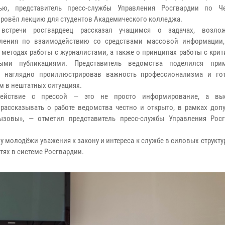
ью, представитель пресс-службы Управления Росгвардии по Ч
провёл лекцию для студентов Академического колледжа.
встречи росгвардеец рассказал учащимся о задачах, возло
еления по взаимодействию со средствами массовой информации
 методах работы с журналистами, а также о принципах работы с кри
ными публикациями. Представитель ведомства поделился при
и, наглядно проиллюстрировав важность профессионализма и го
м в нештатных ситуациях.
действие с прессой — это не просто информирование, а выс
ассказывать о работе ведомства честно и открыто, в рамках допу
зовы», — отметил представитель пресс-службы Управления Рос
молодёжи уважения к закону и интереса к службе в силовых структур
ях в системе Росгвардии.