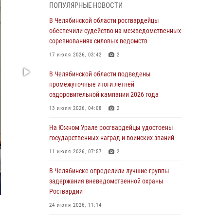
ПОПУЛЯРНЫЕ НОВОСТИ
грабеже
В Челябинской области росгвардейцы
03 августа 2026, 11:25
обеспечили судейство на межведомственных
соревнованиях силовых ведомств
Росгвардейцы обеспечили безопасность
празднования Дня ВДВ на Южном Урале
17 июля 2026, 03:42
2
03 августа 2026, 09:22
1
В Челябинской области подведены
промежуточные итоги летней
Авиация Росгвардии совершила более 250
оздоровительной кампании 2026 года
санитарных вылетов в Донецкой Народной
Республике
13 июля 2026, 04:08
2
31 июля 2026, 11:33
На Южном Урале росгвардейцы удостоены
государственных наград и воинских званий
Росгвардия обеспечивает безопасность
граждан на южном направлении
11 июля 2026, 07:57
2
31 июля 2026, 11:32
1
В Челябинске определили лучшие группы
задержания вневедомственной охраны
В Уральском округе Росгвардии состоялось
Росгвардии
заседание оперативного штаба
24 июля 2026, 11:14
30 июля 2026, 10:53