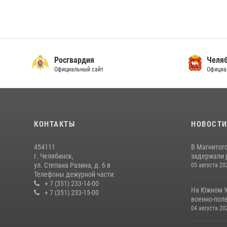
Росгвардия
Челяб
Официальный сайт
Официа
КОНТАКТЫ
НОВОСТ
454111
В Магнитог
г. Челябинск,
задержали 
ул. Степана Разина, д. 6 в
05 августа 20
Телефоны дежурной части:
+ 7 (351) 233-14-00
На Южном У
+ 7 (351) 233-15-00
военно-поле
04 августа 20