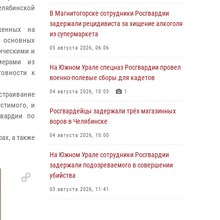
елябинской
В Магнитогорске сотрудники Росгвардии
задержали рецидивиста за хищение алкоголя
женных на
из супермаркета
, основных
05 августа 2026, 06:06
тическими и
мерами из
На Южном Урале спецназ Росгвардии провел
товности к
военно-полевые сборы для кадетов
04 августа 2026, 10:03
1
траивание
стимого, и
Росгвардейцы задержали трёх магазинных
гвардии по
воров в Челябинске
04 августа 2026, 10:00
ах, а также
На Южном Урале сотрудники Росгвардии
задержали подозреваемого в совершении
убийства
03 августа 2026, 11:41
В Челябинской области росгвардейцами по
горячим следам задержан подозреваемый в