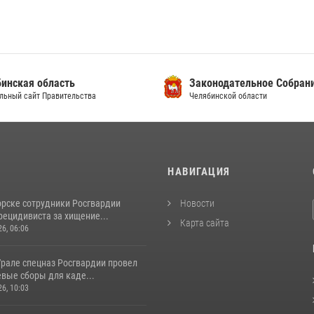
инская область
Законодательное Собран
льный сайт Правительства
Челябинской области
И
НАВИГАЦИЯ
орске сотрудники Росгвардии
Новости
рецидивиста за хищение...
Карта сайта
26, 06:06
рале спецназ Росгвардии провел
вые сборы для каде...
26, 10:03