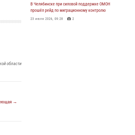
В Челябинске при силовой поддержке ОМОН
прошёл рейд по миграционному контролю
23 июля 2026, 09:28
2
В Челябинске росгвардейцы задержали
злоумышленников, напавших на бригаду
скорой помощи
14 июля 2026, 12:16
кой области
В Челябинске росгвардейцы обсудили с
профессиональным спортсменом основы
здорового образа жизни
13 июля 2026, 03:02
5
По горячим следам задержали
ующая →
подозреваемого в тяжком преступлении
челябинские росгвардейцы
07 июля 2026, 07:48
На Южном Урале продолжается акция