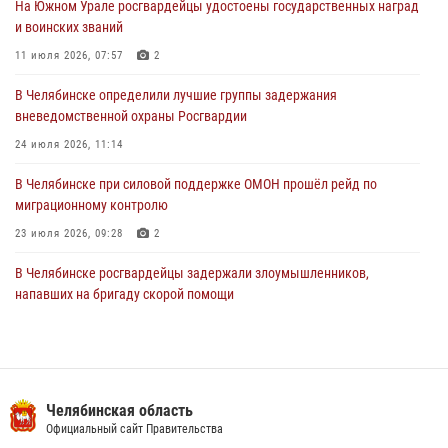
На Южном Урале росгвардейцы удостоены государственных наград
В Уральском округе Росгвардии состоялось заседание
и воинских званий
оперативного штаба
11 июля 2026, 07:57
2
30 июля 2026, 10:53
В Челябинске определили лучшие группы задержания
вневедомственной охраны Росгвардии
24 июля 2026, 11:14
В Челябинске при силовой поддержке ОМОН прошёл рейд по
миграционному контролю
23 июля 2026, 09:28
2
В Челябинске росгвардейцы задержали злоумышленников,
напавших на бригаду скорой помощи
14 июля 2026, 12:16
В Челябинске росгвардейцы обсудили с профессиональным
спортсменом основы здорового образа жизни
Челябинская область
13 июля 2026, 03:02
5
Официальный сайт Правительства