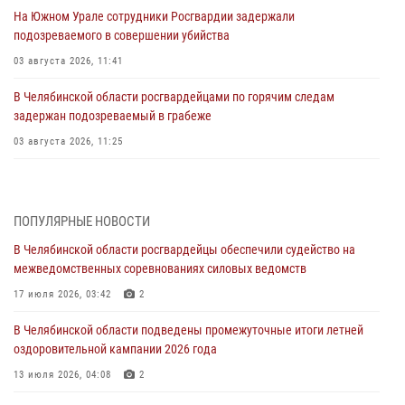
На Южном Урале сотрудники Росгвардии задержали
подозреваемого в совершении убийства
03 августа 2026, 11:41
В Челябинской области росгвардейцами по горячим следам
задержан подозреваемый в грабеже
03 августа 2026, 11:25
Росгвардейцы обеспечили безопасность празднования Дня ВДВ на
Южном Урале
ПОПУЛЯРНЫЕ НОВОСТИ
03 августа 2026, 09:22
1
В Челябинской области росгвардейцы обеспечили судейство на
Авиация Росгвардии совершила более 250 санитарных вылетов в
межведомственных соревнованиях силовых ведомств
Донецкой Народной Республике
17 июля 2026, 03:42
2
31 июля 2026, 11:33
В Челябинской области подведены промежуточные итоги летней
Росгвардия обеспечивает безопасность граждан на южном
оздоровительной кампании 2026 года
направлении
13 июля 2026, 04:08
2
31 июля 2026, 11:32
1