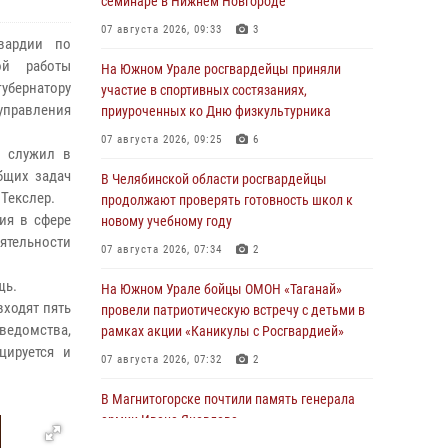
семинаре в Нижнем Новгороде
07 августа 2026, 09:33
3
вардии по
ой работы
На Южном Урале росгвардейцы приняли
убернатору
участие в спортивных состязаниях,
 управления
приуроченных ко Дню физкультурника
07 августа 2026, 09:25
6
ч служил в
общих задач
В Челябинской области росгвардейцы
 Текслер.
продолжают проверять готовность школ к
ия в сфере
новому учебному году
ятельности
07 августа 2026, 07:34
2
щь.
На Южном Урале бойцы ОМОН «Таганай»
входят пять
провели патриотическую встречу с детьми в
ведомства,
рамках акции «Каникулы с Росгвардией»
цируется и
07 августа 2026, 07:32
2
В Магнитогорске почтили память генерала
армии Ивана Яковлева