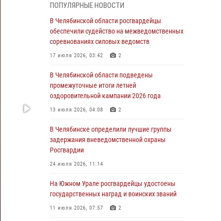
05 августа 2026, 11:22
1
ПОПУЛЯРНЫЕ НОВОСТИ
В Магнитогорске сотрудники Росгвардии
В Челябинской области росгвардейцы
задержали рецидивиста за хищение алкоголя
обеспечили судейство на межведомственных
из супермаркета
соревнованиях силовых ведомств
05 августа 2026, 06:06
17 июля 2026, 03:42
2
На Южном Урале спецназ Росгвардии провел
В Челябинской области подведены
военно-полевые сборы для кадетов
промежуточные итоги летней
оздоровительной кампании 2026 года
04 августа 2026, 10:03
1
13 июля 2026, 04:08
2
Росгвардейцы задержали трёх магазинных
воров в Челябинске
В Челябинске определили лучшие группы
задержания вневедомственной охраны
04 августа 2026, 10:00
Росгвардии
На Южном Урале сотрудники Росгвардии
24 июля 2026, 11:14
задержали подозреваемого в совершении
убийства
На Южном Урале росгвардейцы удостоены
государственных наград и воинских званий
03 августа 2026, 11:41
11 июля 2026, 07:57
2
В Челябинской области росгвардейцами по