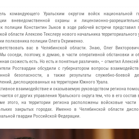
тель командующего Уральским округом войск национальной г
ации вневедомственной охраны и лицензионно-разрешительн
к полиции Константин Зыков в ходе рабочей встречи представил г
кой области Алексею Текслеру нового начальника территориального
ии полковника полиции Олега Охрименко.
ветствовать вас в Челябинской области. Знаю, Олег Викторови
 Мы соседи, поэтому, я думаю, в части оперативной обстановки и 
ная схожесть есть. Но есть и понятные различия», – отметил Алексей
ители Росгвардии обсудили с губернатором вопросы взаимодейств
енной безопасности, а также результаты служебно-боевой де
лений, дислоцированных на территории Южного Урала.
ективное взаимодействие и оказываемую руководством региона помо
ется от других управления Уральского округа тем, что в его состав 
ме этого, на территории региона расположены войсковые части 
льких закрытых городах. Именно в Челябинской области дисло
нальной гвардии Российской Федерации.