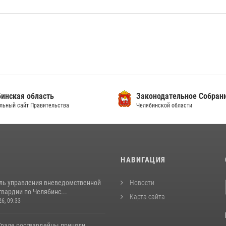
инская область
Законодательное Собран
льный сайт Правительства
Челябинской области
И
НАВИГАЦИЯ
ль управления вневедомственной
Новости
вардии по Челябинс...
Карта сайта
26, 09:33
рале росгвардейцы приняли