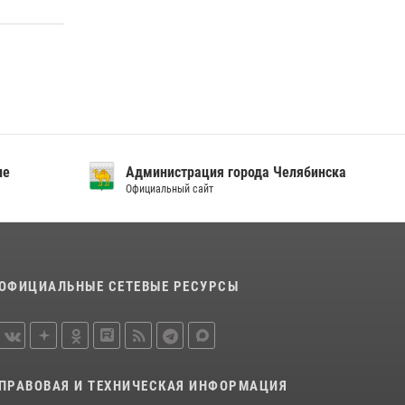
отрядов на Южном Урале
28 июля 2026, 10:38
4
На Южном Урале росгвардейцы обеспечили
безопасность матча Первенства России по
футболу
14 июля 2026, 05:15
ие
Администрация города Челябинска
Официальный сайт
ОФИЦИАЛЬНЫЕ СЕТЕВЫЕ РЕСУРСЫ
ПРАВОВАЯ И ТЕХНИЧЕСКАЯ ИНФОРМАЦИЯ