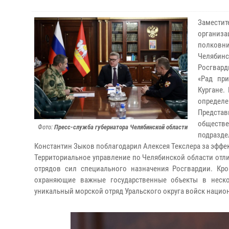
Замести
организ
полковни
Челябинс
Росгвард
«Рад при
Кургане.
определен
Представ
обществ
Фото:
Пресс-служба губернатора Челябинской области
подразде
Константин Зыков поблагодарил Алексея Текслера за эфф
Территориальное управление по Челябинской области отлича
отрядов сил специального назначения Росгвардии. Кро
охраняющие важные государственные объекты в неско
уникальный морской отряд Уральского округа войск нацио