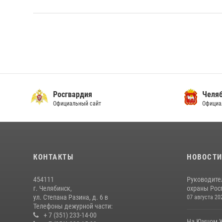
Росгвардия
Челяб
Официальный сайт
Официа
КОНТАКТЫ
НОВОСТ
454111
Руководите
г. Челябинск,
охраны Росг
ул. Степана Разина, д. 6 в
07 августа 20
Телефоны дежурной части:
+ 7 (351) 233-14-00
На Южном У