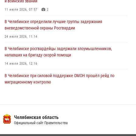
и воинских званий
В Челябинской области росгвардейцами по горячим следам
задержан подозреваемый в грабеже
11 июля 2026, 07:57
2
03 августа 2026, 11:25
В Челябинске определили лучшие группы задержания
вневедомственной охраны Росгвардии
24 июля 2026, 11:14
В Челябинске росгвардейцы задержали злоумышленников,
напавших на бригаду скорой помощи
14 июля 2026, 12:16
В Челябинске при силовой поддержке ОМОН прошёл рейд по
миграционному контролю
23 июля 2026, 09:28
2
В Челябинске росгвардейцы обсудили с профессиональным
спортсменом основы здорового образа жизни
Челябинская область
13 июля 2026, 03:02
5
Официальный сайт Правительства
В Челябинской области росгвардейцы приняли участие в
мероприятиях, посвященных Дню семьи, любви и верности