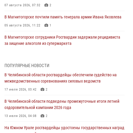
07 августа 2026, 07:32
2
В Магнитогорске почтили память генерала армии Ивана Яковлева
05 августа 2026, 11:22
1
В Магнитогорске сотрудники Росгвардии задержали рецидивиста
за хищение алкоголя из супермаркета
05 августа 2026, 06:06
На Южном Урале спецназ Росгвардии провел военно-полевые
ПОПУЛЯРНЫЕ НОВОСТИ
сборы для кадетов
В Челябинской области росгвардейцы обеспечили судейство на
04 августа 2026, 10:03
1
межведомственных соревнованиях силовых ведомств
Росгвардейцы задержали трёх магазинных воров в Челябинске
17 июля 2026, 03:42
2
04 августа 2026, 10:00
В Челябинской области подведены промежуточные итоги летней
оздоровительной кампании 2026 года
На Южном Урале сотрудники Росгвардии задержали
подозреваемого в совершении убийства
13 июля 2026, 04:08
2
03 августа 2026, 11:41
На Южном Урале росгвардейцы удостоены государственных наград