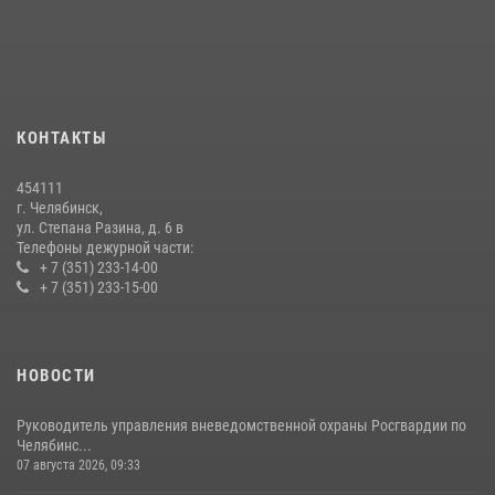
08 июля 2026, 12:05
2
На Южном Урале продолжается акция «Каникулы с Росгвардией»
15 июля 2026, 05:49
4
КОНТАКТЫ
На Южном Урале росгвардейцы обеспечили безопасность матча
Первенства России по футболу
454111
14 июля 2026, 05:15
г. Челябинск,
ул. Степана Разина, д. 6 в
Телефоны дежурной части:
+ 7 (351) 233-14-00
+ 7 (351) 233-15-00
НОВОСТИ
Руководитель управления вневедомственной охраны Росгвардии по
Челябинс...
07 августа 2026, 09:33