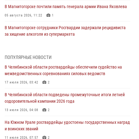
В Магнитогорске почтили память генерала армии Ивана Яковлева
05 августа 2026, 11:22
1
В Магнитогорске сотрудники Росгвардии задержали рецидивиста
за хищение алкоголя из супермаркета
05 августа 2026, 06:06
На Южном Урале спецназ Росгвардии провел военно-полевые
ПОПУЛЯРНЫЕ НОВОСТИ
сборы для кадетов
В Челябинской области росгвардейцы обеспечили судейство на
04 августа 2026, 10:03
1
межведомственных соревнованиях силовых ведомств
Росгвардейцы задержали трёх магазинных воров в Челябинске
17 июля 2026, 03:42
2
04 августа 2026, 10:00
В Челябинской области подведены промежуточные итоги летней
оздоровительной кампании 2026 года
На Южном Урале сотрудники Росгвардии задержали
подозреваемого в совершении убийства
13 июля 2026, 04:08
2
03 августа 2026, 11:41
На Южном Урале росгвардейцы удостоены государственных наград
и воинских званий
В Челябинской области росгвардейцами по горячим следам
задержан подозреваемый в грабеже
11 июля 2026, 07:57
2