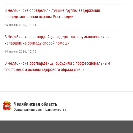
03 августа 2026, 11:25
В Челябинске определили лучшие группы задержания
вневедомственной охраны Росгвардии
24 июля 2026, 11:14
В Челябинске росгвардейцы задержали злоумышленников,
напавших на бригаду скорой помощи
14 июля 2026, 12:16
В Челябинске росгвардейцы обсудили с профессиональным
спортсменом основы здорового образа жизни
13 июля 2026, 03:02
5
В Челябинске при силовой поддержке ОМОН прошёл рейд по
миграционному контролю
Челябинская область
23 июля 2026, 09:28
2
Официальный сайт Правительства
На Южном Урале продолжается акция «Каникулы с Росгвардией»
15 июля 2026, 05:49
4