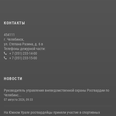
Бойцы спецназа Росгвардии провели экскурсию для подростков из
трудовых отрядов на Южном Урале
28 июля 2026, 10:38
4
КОНТАКТЫ
На Южном Урале росгвардейцы обеспечили безопасность матча
Первенства России по футболу
454111
14 июля 2026, 05:15
г. Челябинск,
ул. Степана Разина, д. 6 в
Телефоны дежурной части:
+ 7 (351) 233-14-00
+ 7 (351) 233-15-00
НОВОСТИ
Руководитель управления вневедомственной охраны Росгвардии по
Челябинс...
07 августа 2026, 09:33
На Южном Урале росгвардейцы приняли участие в спортивных