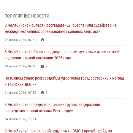
Росгвардейцы обеспечили безопасность празднования Дня ВДВ на
Южном Урале
ПОПУЛЯРНЫЕ НОВОСТИ
03 августа 2026, 09:22
1
В Челябинской области росгвардейцы обеспечили судейство на
Авиация Росгвардии совершила более 250 санитарных вылетов в
межведомственных соревнованиях силовых ведомств
Донецкой Народной Республике
17 июля 2026, 03:42
2
31 июля 2026, 11:33
В Челябинской области подведены промежуточные итоги летней
Росгвардия обеспечивает безопасность граждан на южном
оздоровительной кампании 2026 года
направлении
13 июля 2026, 04:08
2
31 июля 2026, 11:32
1
На Южном Урале росгвардейцы удостоены государственных наград
В Уральском округе Росгвардии состоялось заседание
и воинских званий
оперативного штаба
11 июля 2026, 07:57
2
30 июля 2026, 10:53
В Челябинске определили лучшие группы задержания
вневедомственной охраны Росгвардии
24 июля 2026, 11:14
В Челябинске при силовой поддержке ОМОН прошёл рейд по