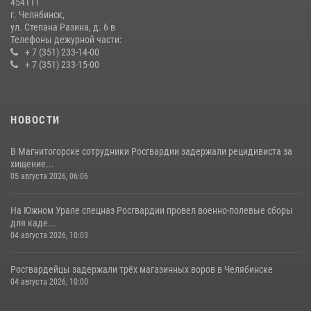
454111
08 июля 2026, 12:05
2
г. Челябинск,
ул. Степана Разина, д. 6 в
Телефоны дежурной части:
+ 7 (351) 233-14-00
+ 7 (351) 233-15-00
НОВОСТИ
В Магнитогорске сотрудники Росгвардии задержали рецидивиста за
хищение...
05 августа 2026, 06:06
На Южном Урале спецназ Росгвардии провел военно-полевые сборы
для каде...
04 августа 2026, 10:03
Росгвардейцы задержали трёх магазинных воров в Челябинске
04 августа 2026, 10:00