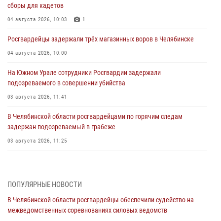
сборы для кадетов
04 августа 2026, 10:03
1
Росгвардейцы задержали трёх магазинных воров в Челябинске
04 августа 2026, 10:00
На Южном Урале сотрудники Росгвардии задержали
подозреваемого в совершении убийства
03 августа 2026, 11:41
В Челябинской области росгвардейцами по горячим следам
задержан подозреваемый в грабеже
03 августа 2026, 11:25
Росгвардейцы обеспечили безопасность празднования Дня ВДВ на
Южном Урале
ПОПУЛЯРНЫЕ НОВОСТИ
03 августа 2026, 09:22
1
В Челябинской области росгвардейцы обеспечили судейство на
Авиация Росгвардии совершила более 250 санитарных вылетов в
межведомственных соревнованиях силовых ведомств
Донецкой Народной Республике