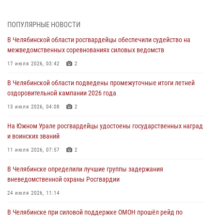
Росгвардейцы обеспечили безопасность празднования Дня ВДВ на
Южном Урале
ПОПУЛЯРНЫЕ НОВОСТИ
03 августа 2026, 09:22
1
В Челябинской области росгвардейцы обеспечили судейство на
Авиация Росгвардии совершила более 250 санитарных вылетов в
межведомственных соревнованиях силовых ведомств
Донецкой Народной Республике
17 июля 2026, 03:42
2
31 июля 2026, 11:33
В Челябинской области подведены промежуточные итоги летней
Росгвардия обеспечивает безопасность граждан на южном
оздоровительной кампании 2026 года
направлении
13 июля 2026, 04:08
2
31 июля 2026, 11:32
1
На Южном Урале росгвардейцы удостоены государственных наград
В Уральском округе Росгвардии состоялось заседание
и воинских званий
оперативного штаба
11 июля 2026, 07:57
2
30 июля 2026, 10:53
В Челябинске определили лучшие группы задержания
вневедомственной охраны Росгвардии
24 июля 2026, 11:14
В Челябинске при силовой поддержке ОМОН прошёл рейд по