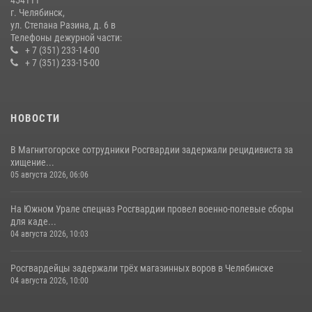
454111
08 июля 2026, 12:05
2
г. Челябинск,
ул. Степана Разина, д. 6 в
Телефоны дежурной части:
+ 7 (351) 233-14-00
+ 7 (351) 233-15-00
НОВОСТИ
В Магнитогорске сотрудники Росгвардии задержали рецидивиста за
хищение...
05 августа 2026, 06:06
На Южном Урале спецназ Росгвардии провел военно-полевые сборы
для каде...
04 августа 2026, 10:03
Росгвардейцы задержали трёх магазинных воров в Челябинске
04 августа 2026, 10:00