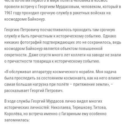
честь 60-летия первого в мире полёта человека в космос
провели встречу с Георгием Мурдасовым, человеком, который в
1961 году проходил срочную службу в ракетных войсках на
космодроме Байконур.
Георгию Петровичу посчастливилось проходить там срочную
службу и быть причастным к историческому событию. Однако
никаких фотографий подтверждающих это не сохранилось, ведь
космодром Байконур является объектом повышенной
секретности. Даже спустя много лет коллеги на заводе не знали
о причастности товарища к историческому событию.
«Я обслуживал аппаратуру космического корабля. Моя задача
была проследить за состоянием космонавта, как на него влияет
самая большая нагрузка при полёте – притяжение земли», –
рассказывает Георгий Петрович.
В ходе службы Георгий Мурдасов лично видел многих
исторических личностей: Николаева, Терешкову, Титова,
Королёва, но встреча именно с Гагариным ему особенно
запомнилась: