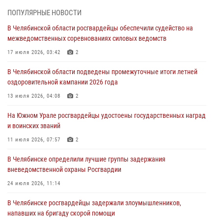
На Южном Урале спецназ Росгвардии провел военно-полевые
ПОПУЛЯРНЫЕ НОВОСТИ
сборы для кадетов
В Челябинской области росгвардейцы обеспечили судейство на
04 августа 2026, 10:03
1
межведомственных соревнованиях силовых ведомств
Росгвардейцы задержали трёх магазинных воров в Челябинске
17 июля 2026, 03:42
2
04 августа 2026, 10:00
В Челябинской области подведены промежуточные итоги летней
оздоровительной кампании 2026 года
На Южном Урале сотрудники Росгвардии задержали
подозреваемого в совершении убийства
13 июля 2026, 04:08
2
03 августа 2026, 11:41
На Южном Урале росгвардейцы удостоены государственных наград
и воинских званий
В Челябинской области росгвардейцами по горячим следам
задержан подозреваемый в грабеже
11 июля 2026, 07:57
2
03 августа 2026, 11:25
В Челябинске определили лучшие группы задержания
вневедомственной охраны Росгвардии
24 июля 2026, 11:14
В Челябинске росгвардейцы задержали злоумышленников,
напавших на бригаду скорой помощи