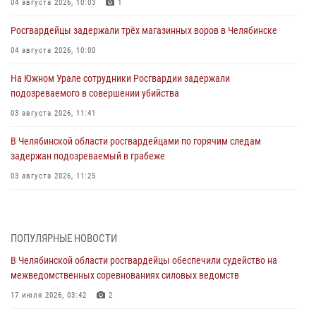
04 августа 2026, 10:03
1
Росгвардейцы задержали трёх магазинных воров в Челябинске
04 августа 2026, 10:00
На Южном Урале сотрудники Росгвардии задержали
подозреваемого в совершении убийства
03 августа 2026, 11:41
В Челябинской области росгвардейцами по горячим следам
задержан подозреваемый в грабеже
03 августа 2026, 11:25
Росгвардейцы обеспечили безопасность празднования Дня ВДВ на
Южном Урале
ПОПУЛЯРНЫЕ НОВОСТИ
03 августа 2026, 09:22
1
В Челябинской области росгвардейцы обеспечили судейство на
Авиация Росгвардии совершила более 250 санитарных вылетов в
межведомственных соревнованиях силовых ведомств
Донецкой Народной Республике
17 июля 2026, 03:42
2
31 июля 2026, 11:33