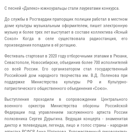
С песней «Далеко» южноуральцы стали лауреатами конкурса.
До службы в Росгвардии прапорщик полиции работал в местном
доме культуры музыкальным оформителем, пишет электронную
музыку и более трех лет выступает в составе коллектива «Ясный
Сокол» Когда в селе существовала радиостанция, его
произведения попадали в её ротацию.
Фестиваль стартовал в 2020 году отборочными этапами в Рязани,
Севастополе, Новосибирске, объединив более 700 исполнителей
со всей России. Его организатором стал государственный
Российский дом народного творчества им. В.Д. Поленова при
поддержке Министерства культуры РФ и Культурно-
патриотического общественного объединения «Союз».
Выступления проходили в сопровождении Центрального
военного оркестра Министерства обороны Российской
Федерации под управлением заслуженного артиста России
полковника Сергея Дурыгина. Ведущая концерта - знаменитая
диктор и телеведущая, легенда, лицо и голос страны - народная
артистка РСФСР Анна Шатилова. Художественный руководитель