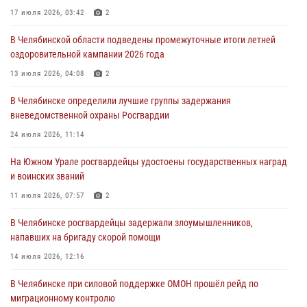
Росгвардейцы задержали трёх магазинных воров в Челябинске
17 июля 2026, 03:42
2
04 августа 2026, 10:00
В Челябинской области подведены промежуточные итоги летней
оздоровительной кампании 2026 года
На Южном Урале сотрудники Росгвардии задержали
подозреваемого в совершении убийства
13 июля 2026, 04:08
2
03 августа 2026, 11:41
В Челябинске определили лучшие группы задержания
вневедомственной охраны Росгвардии
В Челябинской области росгвардейцами по горячим следам
задержан подозреваемый в грабеже
24 июля 2026, 11:14
03 августа 2026, 11:25
На Южном Урале росгвардейцы удостоены государственных наград
и воинских званий
11 июля 2026, 07:57
2
В Челябинске росгвардейцы задержали злоумышленников,
напавших на бригаду скорой помощи
14 июля 2026, 12:16
В Челябинске при силовой поддержке ОМОН прошёл рейд по
миграционному контролю