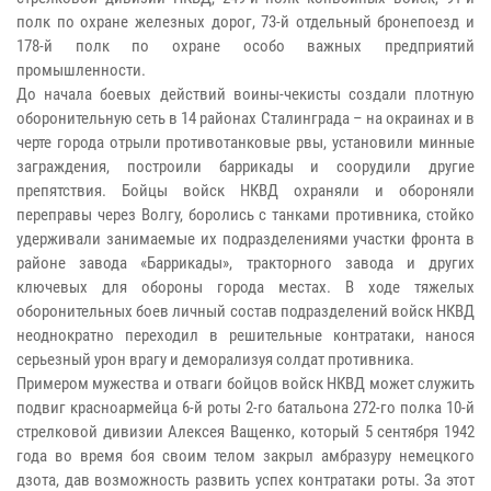
полк по охране железных дорог, 73-й отдельный бронепоезд и
178-й полк по охране особо важных предприятий
промышленности.
До начала боевых действий воины-чекисты создали плотную
оборонительную сеть в 14 районах Сталинграда – на окраинах и в
черте города отрыли противотанковые рвы, установили минные
заграждения, построили баррикады и соорудили другие
препятствия. Бойцы войск НКВД охраняли и обороняли
переправы через Волгу, боролись с танками противника, стойко
удерживали занимаемые их подразделениями участки фронта в
районе завода «Баррикады», тракторного завода и других
ключевых для обороны города местах. В ходе тяжелых
оборонительных боев личный состав подразделений войск НКВД
неоднократно переходил в решительные контратаки, нанося
серьезный урон врагу и деморализуя солдат противника.
Примером мужества и отваги бойцов войск НКВД может служить
подвиг красноармейца 6-й роты 2-го батальона 272-го полка 10-й
стрелковой дивизии Алексея Ващенко, который 5 сентября 1942
года во время боя своим телом закрыл амбразуру немецкого
дзота, дав возможность развить успех контратаки роты. За этот