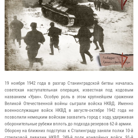
19 ноября 1942 года в разгар Станинградской битвы началась
советская наступательная операция, известная под кодовым
названием «Уран». Особую роль в этом крупнейшем сражении
Великой Отечественной войны сыграли войска НКВД. Именно
военнослужащие войск НКВД в августе-октябре 1942 года не
позволили немецким войскам захватить город с ходу, удерживая
оборонительные рубежи вплоть до подхода резервов 62-й армии.
Оборону на ближних подступах к Сталинграду заняли полки 10-й
стрелковой дивизии НКВД, 249-й полк конвойных войск, 91-й