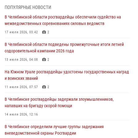
На Южном Урале спецназ Росгвардии провел военно-полевые
ПОПУЛЯРНЫЕ НОВОСТИ
сборы для кадетов
В Челябинской области росгвардейцы обеспечили судейство на
04 августа 2026, 10:03
1
межведомственных соревнованиях силовых ведомств
Росгвардейцы задержали трёх магазинных воров в Челябинске
17 июля 2026, 03:42
2
04 августа 2026, 10:00
В Челябинской области подведены промежуточные итоги летней
оздоровительной кампании 2026 года
На Южном Урале сотрудники Росгвардии задержали
подозреваемого в совершении убийства
13 июля 2026, 04:08
2
03 августа 2026, 11:41
На Южном Урале росгвардейцы удостоены государственных наград
и воинских званий
В Челябинской области росгвардейцами по горячим следам
задержан подозреваемый в грабеже
11 июля 2026, 07:57
2
03 августа 2026, 11:25
В Челябинске росгвардейцы задержали злоумышленников,
напавших на бригаду скорой помощи
14 июля 2026, 12:16
В Челябинске определили лучшие группы задержания
вневедомственной охраны Росгвардии