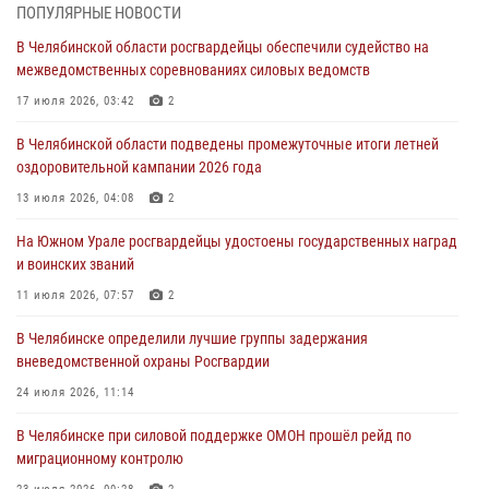
ПОПУЛЯРНЫЕ НОВОСТИ
03 августа 2026, 09:22
1
В Челябинской области росгвардейцы обеспечили судейство на
Авиация Росгвардии совершила более 250 санитарных вылетов в
межведомственных соревнованиях силовых ведомств
Донецкой Народной Республике
17 июля 2026, 03:42
2
31 июля 2026, 11:33
В Челябинской области подведены промежуточные итоги летней
Росгвардия обеспечивает безопасность граждан на южном
оздоровительной кампании 2026 года
направлении
13 июля 2026, 04:08
2
31 июля 2026, 11:32
1
На Южном Урале росгвардейцы удостоены государственных наград
В Уральском округе Росгвардии состоялось заседание
и воинских званий
оперативного штаба
11 июля 2026, 07:57
2
30 июля 2026, 10:53
В Челябинске определили лучшие группы задержания
вневедомственной охраны Росгвардии
24 июля 2026, 11:14
В Челябинске при силовой поддержке ОМОН прошёл рейд по
миграционному контролю