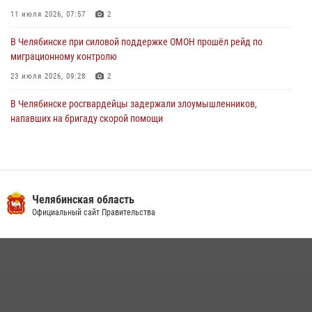
11 июля 2026, 07:57
2
В Челябинске при силовой поддержке ОМОН прошёл рейд по
миграционному контролю
23 июля 2026, 09:28
2
В Челябинске росгвардейцы задержали злоумышленников,
напавших на бригаду скорой помощи
14 июля 2026, 12:16
В Челябинске росгвардейцы обсудили с профессиональным
спортсменом основы здорового образа жизни
Челябинская область
13 июля 2026, 03:02
5
Официальный сайт Правительства
В Челябинской области росгвардейцы приняли участие в
мероприятиях, посвященных Дню семьи, любви и верности
08 июля 2026, 12:05
2
На Южном Урале продолжается акция «Каникулы с Росгвардией»
15 июля 2026, 05:49
4