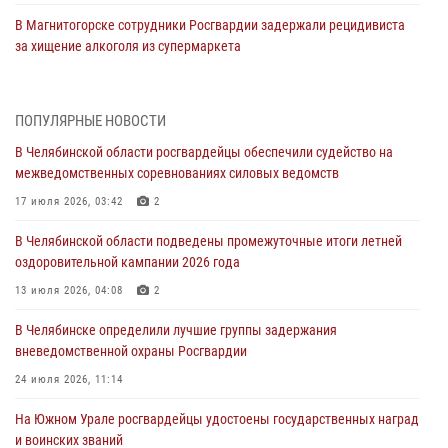
В Магнитогорске сотрудники Росгвардии задержали рецидивиста
за хищение алкоголя из супермаркета
05 августа 2026, 06:06
На Южном Урале спецназ Росгвардии провел военно-полевые
ПОПУЛЯРНЫЕ НОВОСТИ
сборы для кадетов
В Челябинской области росгвардейцы обеспечили судейство на
04 августа 2026, 10:03
1
межведомственных соревнованиях силовых ведомств
Росгвардейцы задержали трёх магазинных воров в Челябинске
17 июля 2026, 03:42
2
04 августа 2026, 10:00
В Челябинской области подведены промежуточные итоги летней
оздоровительной кампании 2026 года
На Южном Урале сотрудники Росгвардии задержали
подозреваемого в совершении убийства
13 июля 2026, 04:08
2
03 августа 2026, 11:41
В Челябинске определили лучшие группы задержания
вневедомственной охраны Росгвардии
В Челябинской области росгвардейцами по горячим следам
задержан подозреваемый в грабеже
24 июля 2026, 11:14
03 августа 2026, 11:25
На Южном Урале росгвардейцы удостоены государственных наград
и воинских званий