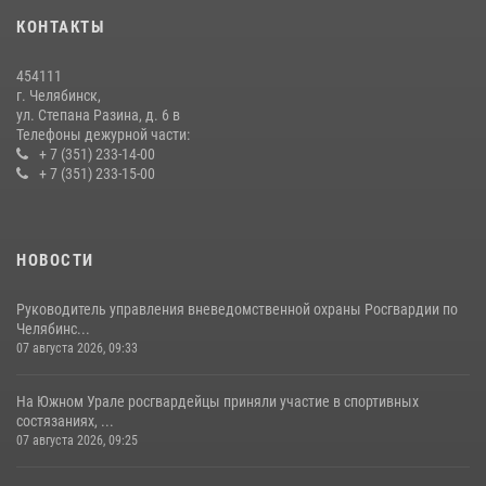
КОНТАКТЫ
Бойцы спецназа Росгвардии провели экскурсию для подростков из
трудовых отрядов на Южном Урале
454111
28 июля 2026, 10:38
4
г. Челябинск,
ул. Степана Разина, д. 6 в
Телефоны дежурной части:
+ 7 (351) 233-14-00
+ 7 (351) 233-15-00
НОВОСТИ
Руководитель управления вневедомственной охраны Росгвардии по
Челябинс...
07 августа 2026, 09:33
На Южном Урале росгвардейцы приняли участие в спортивных
состязаниях, ...
07 августа 2026, 09:25