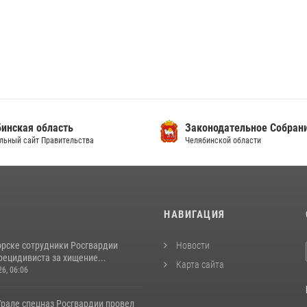
инская область
Законодательное Собран
льный сайт Правительства
Челябинской области
И
НАВИГАЦИЯ
орске сотрудники Росгвардии
Новости
рецидивиста за хищение...
Карта сайта
26, 06:06
рале спецназ Росгвардии провел