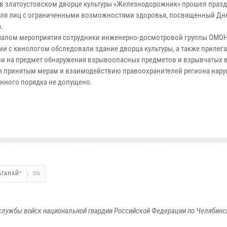
а в златоустовском дворце культуры «Железнодорожник» прошел праз
для лиц с ограниченными возможностями здоровья, посвященный Дн
.
чалом мероприятия сотрудники инженерно-досмотровой группы ОМОН
ии с кинологом обследовали здание дворца культуры, а также приле
ии на предмет обнаружения взрывоопасных предметов и взрывчатых 
я принятым мерам и взаимодействию правоохранителей региона нар
нного порядка не допущено.
АГАНАЙ"
306
службы войск национальной гвардии Российской Федерации по Челябинс