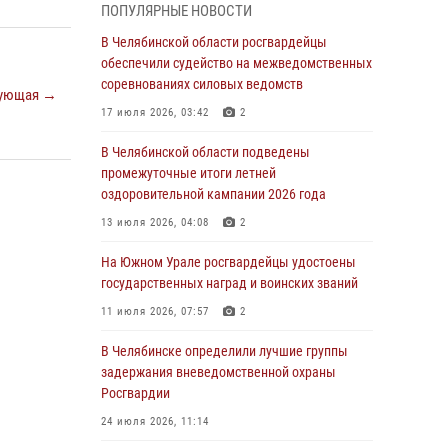
ПОПУЛЯРНЫЕ НОВОСТИ
грабеже
В Челябинской области росгвардейцы
03 августа 2026, 11:25
обеспечили судейство на межведомственных
соревнованиях силовых ведомств
Росгвардейцы обеспечили безопасность
ующая →
празднования Дня ВДВ на Южном Урале
17 июля 2026, 03:42
2
03 августа 2026, 09:22
1
В Челябинской области подведены
промежуточные итоги летней
Авиация Росгвардии совершила более 250
оздоровительной кампании 2026 года
санитарных вылетов в Донецкой Народной
Республике
13 июля 2026, 04:08
2
31 июля 2026, 11:33
На Южном Урале росгвардейцы удостоены
государственных наград и воинских званий
Росгвардия обеспечивает безопасность
граждан на южном направлении
11 июля 2026, 07:57
2
31 июля 2026, 11:32
1
В Челябинске определили лучшие группы
задержания вневедомственной охраны
В Уральском округе Росгвардии состоялось
Росгвардии
заседание оперативного штаба
24 июля 2026, 11:14
30 июля 2026, 10:53