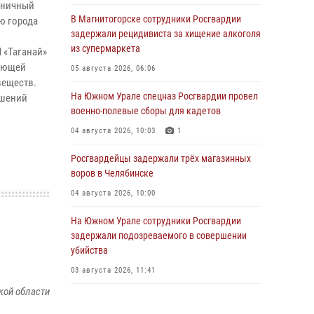
дничный
В Магнитогорске сотрудники Росгвардии
ю города
задержали рецидивиста за хищение алкоголя
из супермаркета
 «Таганай»
гающей
05 августа 2026, 06:06
веществ.
На Южном Урале спецназ Росгвардии провел
ушений
военно-полевые сборы для кадетов
04 августа 2026, 10:03
1
Росгвардейцы задержали трёх магазинных
воров в Челябинске
04 августа 2026, 10:00
На Южном Урале сотрудники Росгвардии
задержали подозреваемого в совершении
убийства
03 августа 2026, 11:41
кой области
В Челябинской области росгвардейцами по
горячим следам задержан подозреваемый в