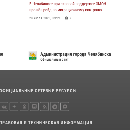
В Челябинске при силовой поддержке ОМОН
прошёл рейд по миграционному контролю
23 июля 2026, 09:28
2
В Челябинске росгвардейцы задержали
злоумышленников, напавших на бригаду
скорой помощи
14 июля 2026, 12:16
ие
Администрация города Челябинска
Официальный сайт
В Челябинске росгвардейцы обсудили с
профессиональным спортсменом основы
здорового образа жизни
13 июля 2026, 03:02
5
ОФИЦИАЛЬНЫЕ СЕТЕВЫЕ РЕСУРСЫ
По горячим следам задержали
подозреваемого в тяжком преступлении
челябинские росгвардейцы
07 июля 2026, 07:48
ПРАВОВАЯ И ТЕХНИЧЕСКАЯ ИНФОРМАЦИЯ
На Южном Урале продолжается акция