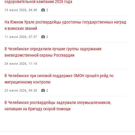
оздоровительной кампании 2026 года
На Южном Урале сотрудники Росгвардии задержали
подозреваемого в совершении убийства
13 июля 2026, 04:08
2
03 августа 2026, 11:41
На Южном Урале росгвардейцы удостоены государственных наград
и воинских званий
В Челябинской области росгвардейцами по горячим следам
задержан подозреваемый в грабеже
11 июля 2026, 07:57
2
03 августа 2026, 11:25
В Челябинске определили лучшие группы задержания
вневедомственной охраны Росгвардии
24 июля 2026, 11:14
В Челябинске при силовой поддержке ОМОН прошёл рейд по
миграционному контролю
23 июля 2026, 09:28
2
В Челябинске росгвардейцы задержали злоумышленников,
напавших на бригаду скорой помощи
14 июля 2026, 12:16
В Челябинске росгвардейцы обсудили с профессиональным