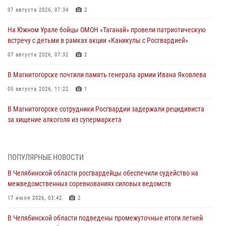
07 августа 2026, 07:34
2
На Южном Урале бойцы ОМОН «Таганай» провели патриотическую
встречу с детьми в рамках акции «Каникулы с Росгвардией»
07 августа 2026, 07:32
2
В Магнитогорске почтили память генерала армии Ивана Яковлева
05 августа 2026, 11:22
1
В Магнитогорске сотрудники Росгвардии задержали рецидивиста
за хищение алкоголя из супермаркета
05 августа 2026, 06:06
На Южном Урале спецназ Росгвардии провел военно-полевые
ПОПУЛЯРНЫЕ НОВОСТИ
сборы для кадетов
В Челябинской области росгвардейцы обеспечили судейство на
04 августа 2026, 10:03
1
межведомственных соревнованиях силовых ведомств
Росгвардейцы задержали трёх магазинных воров в Челябинске
17 июля 2026, 03:42
2
04 августа 2026, 10:00
В Челябинской области подведены промежуточные итоги летней