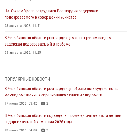
На Южном Урале сотрудники Росгвардии задержали
подозреваемого в совершении убийства
03 августа 2026, 11:41
В Челябинской области росгвардейцами по горячим следам
задержан подозреваемый в грабеже
03 августа 2026, 11:25
Росгвардейцы обеспечили безопасность празднования Дня ВДВ на
Южном Урале
ПОПУЛЯРНЫЕ НОВОСТИ
03 августа 2026, 09:22
1
В Челябинской области росгвардейцы обеспечили судейство на
Авиация Росгвардии совершила более 250 санитарных вылетов в
межведомственных соревнованиях силовых ведомств
Донецкой Народной Республике
17 июля 2026, 03:42
2
31 июля 2026, 11:33
В Челябинской области подведены промежуточные итоги летней
Росгвардия обеспечивает безопасность граждан на южном
оздоровительной кампании 2026 года
направлении
13 июля 2026, 04:08
2
31 июля 2026, 11:32
1