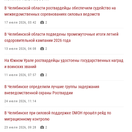
В Челябинской области росгвардейцы обеспечили судейство на
Авиация Росгвардии совершила более 250 санитарных вылетов в
межведомственных соревнованиях силовых ведомств
Донецкой Народной Республике
17 июля 2026, 03:42
2
31 июля 2026, 11:33
В Челябинской области подведены промежуточные итоги летней
Росгвардия обеспечивает безопасность граждан на южном
оздоровительной кампании 2026 года
направлении
13 июля 2026, 04:08
2
31 июля 2026, 11:32
1
На Южном Урале росгвардейцы удостоены государственных наград
В Уральском округе Росгвардии состоялось заседание
и воинских званий
оперативного штаба
11 июля 2026, 07:57
2
30 июля 2026, 10:53
В Челябинске определили лучшие группы задержания
вневедомственной охраны Росгвардии
24 июля 2026, 11:14
В Челябинске при силовой поддержке ОМОН прошёл рейд по
миграционному контролю
23 июля 2026, 09:28
2