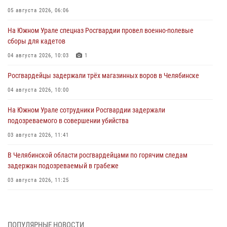
05 августа 2026, 06:06
На Южном Урале спецназ Росгвардии провел военно-полевые
сборы для кадетов
04 августа 2026, 10:03
1
Росгвардейцы задержали трёх магазинных воров в Челябинске
04 августа 2026, 10:00
На Южном Урале сотрудники Росгвардии задержали
подозреваемого в совершении убийства
03 августа 2026, 11:41
В Челябинской области росгвардейцами по горячим следам
задержан подозреваемый в грабеже
03 августа 2026, 11:25
Росгвардейцы обеспечили безопасность празднования Дня ВДВ на
Южном Урале
ПОПУЛЯРНЫЕ НОВОСТИ
03 августа 2026, 09:22
1