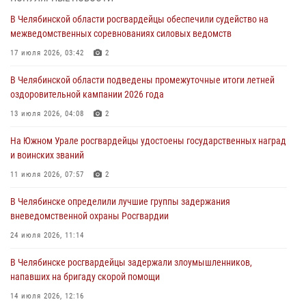
сборы для кадетов
В Челябинской области росгвардейцы обеспечили судейство на
04 августа 2026, 10:03
1
межведомственных соревнованиях силовых ведомств
Росгвардейцы задержали трёх магазинных воров в Челябинске
17 июля 2026, 03:42
2
04 августа 2026, 10:00
В Челябинской области подведены промежуточные итоги летней
оздоровительной кампании 2026 года
На Южном Урале сотрудники Росгвардии задержали
подозреваемого в совершении убийства
13 июля 2026, 04:08
2
03 августа 2026, 11:41
На Южном Урале росгвардейцы удостоены государственных наград
и воинских званий
В Челябинской области росгвардейцами по горячим следам
задержан подозреваемый в грабеже
11 июля 2026, 07:57
2
03 августа 2026, 11:25
В Челябинске определили лучшие группы задержания
вневедомственной охраны Росгвардии
24 июля 2026, 11:14
В Челябинске росгвардейцы задержали злоумышленников,
напавших на бригаду скорой помощи
14 июля 2026, 12:16