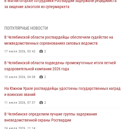
В Магнитогорске сотрудники Росгвардии задержали рецидивиста
за хищение алкоголя из супермаркета
05 августа 2026, 06:06
На Южном Урале спецназ Росгвардии провел военно-полевые
ПОПУЛЯРНЫЕ НОВОСТИ
сборы для кадетов
В Челябинской области росгвардейцы обеспечили судейство на
04 августа 2026, 10:03
1
межведомственных соревнованиях силовых ведомств
Росгвардейцы задержали трёх магазинных воров в Челябинске
17 июля 2026, 03:42
2
04 августа 2026, 10:00
В Челябинской области подведены промежуточные итоги летней
оздоровительной кампании 2026 года
На Южном Урале сотрудники Росгвардии задержали
подозреваемого в совершении убийства
13 июля 2026, 04:08
2
03 августа 2026, 11:41
На Южном Урале росгвардейцы удостоены государственных наград
и воинских званий
В Челябинской области росгвардейцами по горячим следам
задержан подозреваемый в грабеже
11 июля 2026, 07:57
2
03 августа 2026, 11:25
В Челябинске определили лучшие группы задержания
вневедомственной охраны Росгвардии
24 июля 2026, 11:14