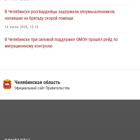
В Челябинске росгвардейцы задержали злоумышленников,
напавших на бригаду скорой помощи
14 июля 2026, 12:16
В Челябинске при силовой поддержке ОМОН прошёл рейд по
миграционному контролю
23 июля 2026, 09:28
2
В Челябинске росгвардейцы обсудили с профессиональным
спортсменом основы здорового образа жизни
Челябинская область
13 июля 2026, 03:02
5
Официальный сайт Правительства
На Южном Урале продолжается акция «Каникулы с Росгвардией»
15 июля 2026, 05:49
4
Бойцы спецназа Росгвардии провели экскурсию для подростков из
трудовых отрядов на Южном Урале
28 июля 2026, 10:38
4