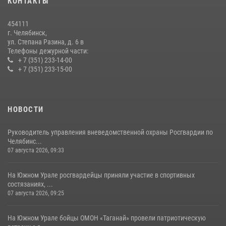
КОНТАКТЫ
На Южном Урале росгвардейцы обеспечили безопасность матча
Первенства России по футболу
454111
14 июля 2026, 05:15
г. Челябинск,
ул. Степана Разина, д. 6 в
Телефоны дежурной части:
+ 7 (351) 233-14-00
+ 7 (351) 233-15-00
НОВОСТИ
Руководитель управления вневедомственной охраны Росгвардии по
Челябинс...
07 августа 2026, 09:33
На Южном Урале росгвардейцы приняли участие в спортивных
состязаниях, ...
07 августа 2026, 09:25
На Южном Урале бойцы ОМОН «Таганай» провели патриотическую