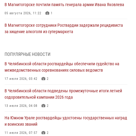
В Магнитогорске почтили память генерала армии Ивана Яковлева
05 августа 2026, 11:22
1
В Магнитогорске сотрудники Росгвардии задержали рецидивиста
за хищение алкоголя из супермаркета
05 августа 2026, 06:06
На Южном Урале спецназ Росгвардии провел военно-полевые
ПОПУЛЯРНЫЕ НОВОСТИ
сборы для кадетов
В Челябинской области росгвардейцы обеспечили судейство на
04 августа 2026, 10:03
1
межведомственных соревнованиях силовых ведомств
Росгвардейцы задержали трёх магазинных воров в Челябинске
17 июля 2026, 03:42
2
04 августа 2026, 10:00
В Челябинской области подведены промежуточные итоги летней
оздоровительной кампании 2026 года
На Южном Урале сотрудники Росгвардии задержали
подозреваемого в совершении убийства
13 июля 2026, 04:08
2
03 августа 2026, 11:41
На Южном Урале росгвардейцы удостоены государственных наград
и воинских званий
В Челябинской области росгвардейцами по горячим следам
задержан подозреваемый в грабеже
11 июля 2026, 07:57
2