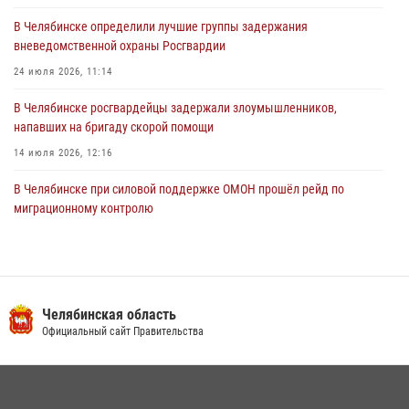
03 августа 2026, 11:25
В Челябинске определили лучшие группы задержания
вневедомственной охраны Росгвардии
24 июля 2026, 11:14
В Челябинске росгвардейцы задержали злоумышленников,
напавших на бригаду скорой помощи
14 июля 2026, 12:16
В Челябинске при силовой поддержке ОМОН прошёл рейд по
миграционному контролю
23 июля 2026, 09:28
2
В Челябинске росгвардейцы обсудили с профессиональным
спортсменом основы здорового образа жизни
Челябинская область
13 июля 2026, 03:02
5
Официальный сайт Правительства
В Челябинской области росгвардейцы приняли участие в
мероприятиях, посвященных Дню семьи, любви и верности
08 июля 2026, 12:05
2