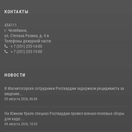
15 июля 2026, 05:49
4
КОНТАКТЫ
В Челябинской области росгвардейцы приняли участие в
мероприятиях, посвященных Дню семьи, любви и верности
454111
08 июля 2026, 12:05
2
г. Челябинск,
ул. Степана Разина, д. 6 в
Телефоны дежурной части:
+ 7 (351) 233-14-00
+ 7 (351) 233-15-00
НОВОСТИ
В Магнитогорске сотрудники Росгвардии задержали рецидивиста за
хищение...
05 августа 2026, 06:06
На Южном Урале спецназ Росгвардии провел военно-полевые сборы
для каде...
04 августа 2026, 10:03