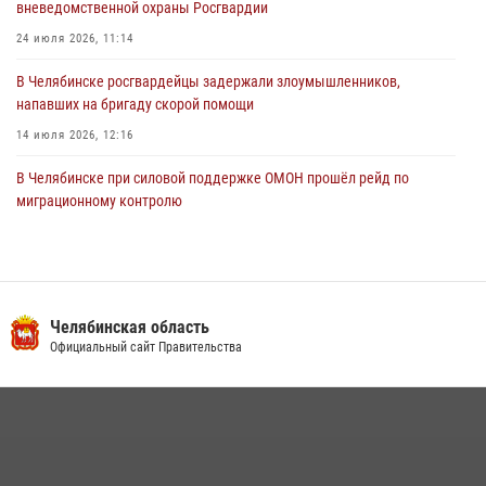
вневедомственной охраны Росгвардии
24 июля 2026, 11:14
В Челябинске росгвардейцы задержали злоумышленников,
напавших на бригаду скорой помощи
14 июля 2026, 12:16
В Челябинске при силовой поддержке ОМОН прошёл рейд по
миграционному контролю
23 июля 2026, 09:28
2
В Челябинске росгвардейцы обсудили с профессиональным
спортсменом основы здорового образа жизни
Челябинская область
13 июля 2026, 03:02
5
Официальный сайт Правительства
По горячим следам задержали подозреваемого в тяжком
преступлении челябинские росгвардейцы
07 июля 2026, 07:48
На Южном Урале продолжается акция «Каникулы с Росгвардией»