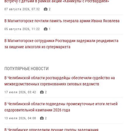
встречу с детьми в рамках акции «Каникулы с Росгвардией»
07 августа 2026, 07:32
2
В Магнитогорске почтили память генерала армии Ивана Яковлева
05 августа 2026, 11:22
1
В Магнитогорске сотрудники Росгвардии задержали рецидивиста
за хищение алкоголя из супермаркета
05 августа 2026, 06:06
На Южном Урале спецназ Росгвардии провел военно-полевые
ПОПУЛЯРНЫЕ НОВОСТИ
сборы для кадетов
В Челябинской области росгвардейцы обеспечили судейство на
04 августа 2026, 10:03
1
межведомственных соревнованиях силовых ведомств
Росгвардейцы задержали трёх магазинных воров в Челябинске
17 июля 2026, 03:42
2
04 августа 2026, 10:00
В Челябинской области подведены промежуточные итоги летней
оздоровительной кампании 2026 года
На Южном Урале сотрудники Росгвардии задержали
подозреваемого в совершении убийства
13 июля 2026, 04:08
2
03 августа 2026, 11:41
В Челябинске определили лучшие группы задержания