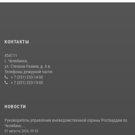
15 июля 2026, 05:49
4
Бойцы спецназа Росгвардии провели экскурсию для подростков из
трудовых отрядов на Южном Урале
28 июля 2026, 10:38
4
КОНТАКТЫ
На Южном Урале росгвардейцы обеспечили безопасность матча
Первенства России по футболу
454111
14 июля 2026, 05:15
г. Челябинск,
ул. Степана Разина, д. 6 в
Телефоны дежурной части:
+ 7 (351) 233-14-00
+ 7 (351) 233-15-00
НОВОСТИ
Руководитель управления вневедомственной охраны Росгвардии по
Челябинс...
07 августа 2026, 09:33