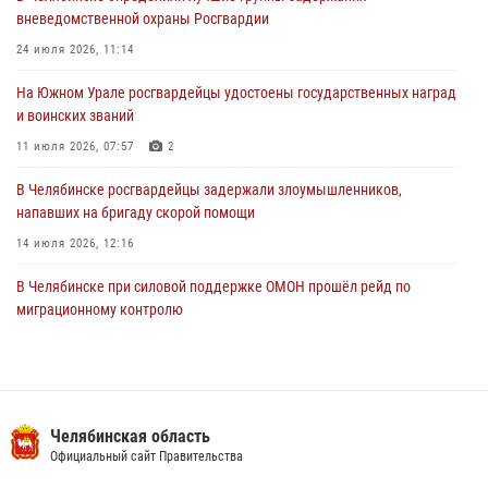
вневедомственной охраны Росгвардии
В Челябинской области росгвардейцами по горячим следам
задержан подозреваемый в грабеже
24 июля 2026, 11:14
03 августа 2026, 11:25
На Южном Урале росгвардейцы удостоены государственных наград
и воинских званий
11 июля 2026, 07:57
2
В Челябинске росгвардейцы задержали злоумышленников,
напавших на бригаду скорой помощи
14 июля 2026, 12:16
В Челябинске при силовой поддержке ОМОН прошёл рейд по
миграционному контролю
23 июля 2026, 09:28
2
В Челябинске росгвардейцы обсудили с профессиональным
спортсменом основы здорового образа жизни
Челябинская область
13 июля 2026, 03:02
5
Официальный сайт Правительства
На Южном Урале продолжается акция «Каникулы с Росгвардией»