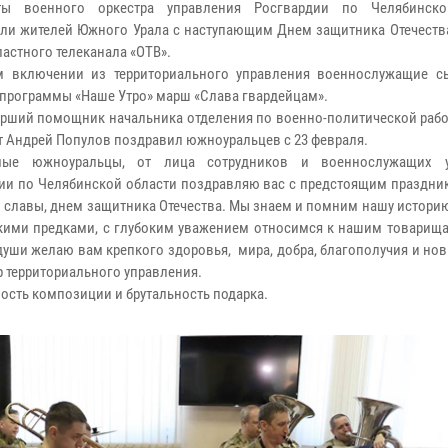
ты военного оркестра управления Росгвардии по Челябинско
ли жителей Южного Урала с наступающим Днем защитника Отечеств
ластного телеканала «ОТВ».
м включении из территориального управления военнослужащие с
 программы «Наше Утро» марш «Слава гвардейцам».
арший помощник начальника отделения по военно-политической рабо
т Андрей Популов поздравил южноуральцев с 23 февраля.
мые южноуральцы, от лица сотрудников и военнослужащих у
ии по Челябинской области поздравляю вас с предстоящим праздни
 славы, днем защитника Отечества. Мы знаем и помним нашу истори
кими предками, с глубоким уважением относимся к нашим товарища
уши желаю вам крепкого здоровья, мира, добра, благополучия и но
р территориального управления.
сть композиции и брутальность подарка.