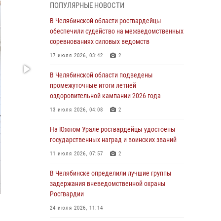
05 августа 2026, 11:22
1
ПОПУЛЯРНЫЕ НОВОСТИ
В Магнитогорске сотрудники Росгвардии
В Челябинской области росгвардейцы
задержали рецидивиста за хищение алкоголя
обеспечили судейство на межведомственных
из супермаркета
соревнованиях силовых ведомств
05 августа 2026, 06:06
17 июля 2026, 03:42
2
На Южном Урале спецназ Росгвардии провел
В Челябинской области подведены
военно-полевые сборы для кадетов
промежуточные итоги летней
оздоровительной кампании 2026 года
04 августа 2026, 10:03
1
13 июля 2026, 04:08
2
Росгвардейцы задержали трёх магазинных
воров в Челябинске
На Южном Урале росгвардейцы удостоены
государственных наград и воинских званий
04 августа 2026, 10:00
11 июля 2026, 07:57
2
На Южном Урале сотрудники Росгвардии
задержали подозреваемого в совершении
В Челябинске определили лучшие группы
убийства
задержания вневедомственной охраны
Росгвардии
03 августа 2026, 11:41
24 июля 2026, 11:14
В Челябинской области росгвардейцами по