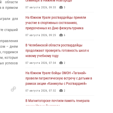
семинаре в Нижнем Новгороде
й области
а в прямом
07 августа 2026, 09:33
3
На Южном Урале росгвардейцы приняли
ыграли для
участие в спортивных состязаниях,
приуроченных ко Дню физкультурника
те старший
07 августа 2026, 09:25
6
правления
В Челябинской области росгвардейцы
ком – днем
продолжают проверять готовность школ к
ю, гордимся
новому учебному году
м, которые
вых успехов
07 августа 2026, 07:34
2
На Южном Урале бойцы ОМОН «Таганай»
провели патриотическую встречу с детьми в
рамках акции «Каникулы с Росгвардией»
07 августа 2026, 07:32
2
В Магнитогорске почтили память генерала
армии Ивана Яковлева