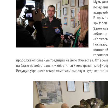
Музыкан
поздрави
эфире об
В прямо
зрителей
Затем ст
лейтенан
«Уважае
Росгвард
воинской
героичес
продолжают славные традиции нашего Отечества. От всейд
на благо нашей страны», – обратился к телезрителям офице
Ведущие утреннего эфира отметили высокую художественно