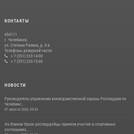
На Южном Урале продолжается акция «Каникулы с Росгвардией»
15 июля 2026, 05:49
4
КОНТАКТЫ
На Южном Урале росгвардейцы обеспечили безопасность матча
Первенства России по футболу
454111
14 июля 2026, 05:15
г. Челябинск,
ул. Степана Разина, д. 6 в
Телефоны дежурной части:
+ 7 (351) 233-14-00
+ 7 (351) 233-15-00
НОВОСТИ
Руководитель управления вневедомственной охраны Росгвардии по
Челябинс...
07 августа 2026, 09:33
На Южном Урале росгвардейцы приняли участие в спортивных
состязаниях, ...