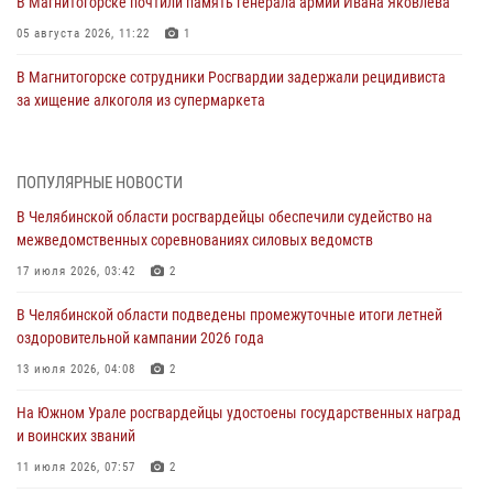
В Магнитогорске почтили память генерала армии Ивана Яковлева
05 августа 2026, 11:22
1
В Магнитогорске сотрудники Росгвардии задержали рецидивиста
за хищение алкоголя из супермаркета
05 августа 2026, 06:06
На Южном Урале спецназ Росгвардии провел военно-полевые
ПОПУЛЯРНЫЕ НОВОСТИ
сборы для кадетов
В Челябинской области росгвардейцы обеспечили судейство на
04 августа 2026, 10:03
1
межведомственных соревнованиях силовых ведомств
Росгвардейцы задержали трёх магазинных воров в Челябинске
17 июля 2026, 03:42
2
04 августа 2026, 10:00
В Челябинской области подведены промежуточные итоги летней
оздоровительной кампании 2026 года
На Южном Урале сотрудники Росгвардии задержали
подозреваемого в совершении убийства
13 июля 2026, 04:08
2
03 августа 2026, 11:41
На Южном Урале росгвардейцы удостоены государственных наград
и воинских званий
В Челябинской области росгвардейцами по горячим следам
задержан подозреваемый в грабеже
11 июля 2026, 07:57
2