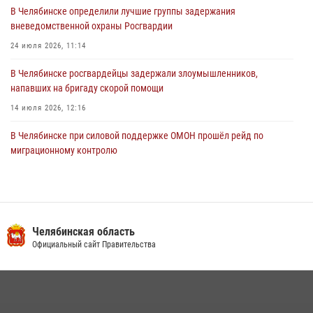
03 августа 2026, 11:25
В Челябинске определили лучшие группы задержания
вневедомственной охраны Росгвардии
24 июля 2026, 11:14
В Челябинске росгвардейцы задержали злоумышленников,
напавших на бригаду скорой помощи
14 июля 2026, 12:16
В Челябинске при силовой поддержке ОМОН прошёл рейд по
миграционному контролю
23 июля 2026, 09:28
2
В Челябинске росгвардейцы обсудили с профессиональным
спортсменом основы здорового образа жизни
Челябинская область
13 июля 2026, 03:02
5
Официальный сайт Правительства
В Челябинской области росгвардейцы приняли участие в
мероприятиях, посвященных Дню семьи, любви и верности
08 июля 2026, 12:05
2