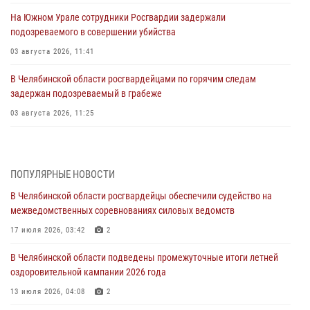
На Южном Урале сотрудники Росгвардии задержали
подозреваемого в совершении убийства
03 августа 2026, 11:41
В Челябинской области росгвардейцами по горячим следам
задержан подозреваемый в грабеже
03 августа 2026, 11:25
Росгвардейцы обеспечили безопасность празднования Дня ВДВ на
Южном Урале
ПОПУЛЯРНЫЕ НОВОСТИ
03 августа 2026, 09:22
1
В Челябинской области росгвардейцы обеспечили судейство на
Авиация Росгвардии совершила более 250 санитарных вылетов в
межведомственных соревнованиях силовых ведомств
Донецкой Народной Республике
17 июля 2026, 03:42
2
31 июля 2026, 11:33
В Челябинской области подведены промежуточные итоги летней
Росгвардия обеспечивает безопасность граждан на южном
оздоровительной кампании 2026 года
направлении
13 июля 2026, 04:08
2
31 июля 2026, 11:32
1