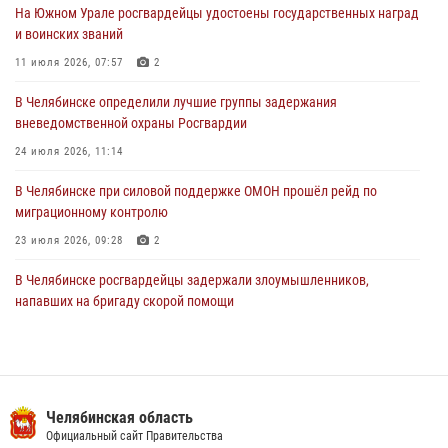
На Южном Урале росгвардейцы удостоены государственных наград
В Уральском округе Росгвардии состоялось заседание
и воинских званий
оперативного штаба
11 июля 2026, 07:57
2
30 июля 2026, 10:53
В Челябинске определили лучшие группы задержания
вневедомственной охраны Росгвардии
24 июля 2026, 11:14
В Челябинске при силовой поддержке ОМОН прошёл рейд по
миграционному контролю
23 июля 2026, 09:28
2
В Челябинске росгвардейцы задержали злоумышленников,
напавших на бригаду скорой помощи
14 июля 2026, 12:16
В Челябинске росгвардейцы обсудили с профессиональным
спортсменом основы здорового образа жизни
Челябинская область
13 июля 2026, 03:02
5
Официальный сайт Правительства