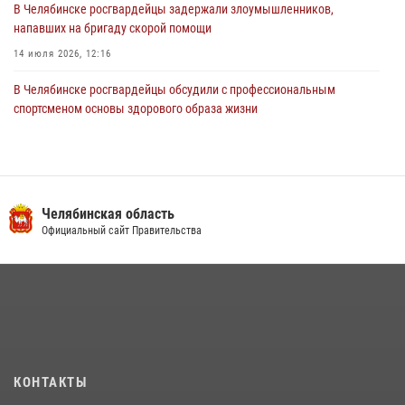
В Челябинске росгвардейцы задержали злоумышленников,
напавших на бригаду скорой помощи
14 июля 2026, 12:16
В Челябинске росгвардейцы обсудили с профессиональным
спортсменом основы здорового образа жизни
13 июля 2026, 03:02
5
В Челябинске при силовой поддержке ОМОН прошёл рейд по
миграционному контролю
Челябинская область
23 июля 2026, 09:28
2
Официальный сайт Правительства
На Южном Урале продолжается акция «Каникулы с Росгвардией»
15 июля 2026, 05:49
4
Бойцы спецназа Росгвардии провели экскурсию для подростков из
трудовых отрядов на Южном Урале
28 июля 2026, 10:38
4
КОНТАКТЫ
На Южном Урале росгвардейцы обеспечили безопасность матча