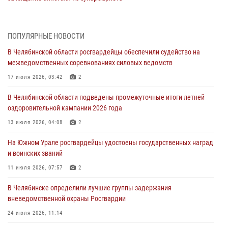
05 августа 2026, 06:06
На Южном Урале спецназ Росгвардии провел военно-полевые
ПОПУЛЯРНЫЕ НОВОСТИ
сборы для кадетов
В Челябинской области росгвардейцы обеспечили судейство на
04 августа 2026, 10:03
1
межведомственных соревнованиях силовых ведомств
Росгвардейцы задержали трёх магазинных воров в Челябинске
17 июля 2026, 03:42
2
04 августа 2026, 10:00
В Челябинской области подведены промежуточные итоги летней
оздоровительной кампании 2026 года
На Южном Урале сотрудники Росгвардии задержали
подозреваемого в совершении убийства
13 июля 2026, 04:08
2
03 августа 2026, 11:41
На Южном Урале росгвардейцы удостоены государственных наград
и воинских званий
В Челябинской области росгвардейцами по горячим следам
задержан подозреваемый в грабеже
11 июля 2026, 07:57
2
03 августа 2026, 11:25
В Челябинске определили лучшие группы задержания
вневедомственной охраны Росгвардии
24 июля 2026, 11:14