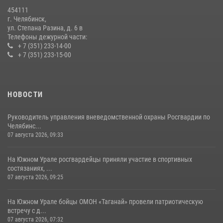
Первенства России по футболу
454111
14 июля 2026, 05:15
г. Челябинск,
ул. Степана Разина, д. 6 в
Телефоны дежурной части:
+ 7 (351) 233-14-00
+ 7 (351) 233-15-00
НОВОСТИ
Руководитель управления вневедомственной охраны Росгвардии по
Челябинс...
07 августа 2026, 09:33
На Южном Урале росгвардейцы приняли участие в спортивных
состязаниях, ...
07 августа 2026, 09:25
На Южном Урале бойцы ОМОН «Таганай» провели патриотическую
встречу с д...
07 августа 2026, 07:32