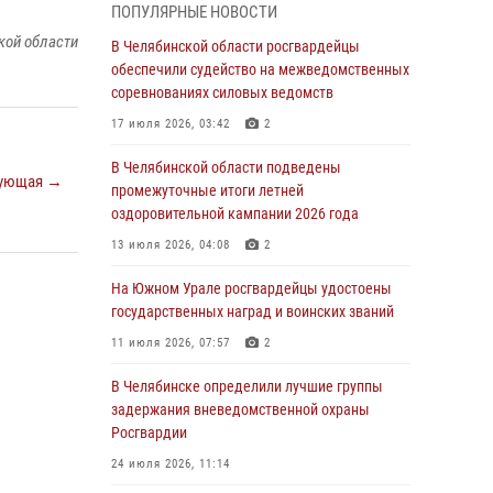
ПОПУЛЯРНЫЕ НОВОСТИ
грабеже
кой области
В Челябинской области росгвардейцы
03 августа 2026, 11:25
обеспечили судейство на межведомственных
соревнованиях силовых ведомств
Росгвардейцы обеспечили безопасность
празднования Дня ВДВ на Южном Урале
17 июля 2026, 03:42
2
03 августа 2026, 09:22
1
В Челябинской области подведены
ующая →
промежуточные итоги летней
Авиация Росгвардии совершила более 250
оздоровительной кампании 2026 года
санитарных вылетов в Донецкой Народной
Республике
13 июля 2026, 04:08
2
31 июля 2026, 11:33
На Южном Урале росгвардейцы удостоены
государственных наград и воинских званий
Росгвардия обеспечивает безопасность
граждан на южном направлении
11 июля 2026, 07:57
2
31 июля 2026, 11:32
1
В Челябинске определили лучшие группы
задержания вневедомственной охраны
В Уральском округе Росгвардии состоялось
Росгвардии
заседание оперативного штаба
24 июля 2026, 11:14
30 июля 2026, 10:53