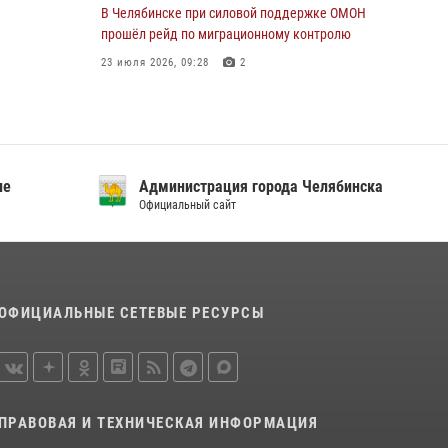
В Челябинске при силовой поддержке ОМОН
прошёл рейд по миграционному контролю
23 июля 2026, 09:28
2
В Челябинске росгвардейцы задержали
злоумышленников, напавших на бригаду
скорой помощи
14 июля 2026, 12:16
ие
Администрация города Челябинска
Официальный сайт
В Челябинске росгвардейцы обсудили с
профессиональным спортсменом основы
здорового образа жизни
13 июля 2026, 03:02
5
ОФИЦИАЛЬНЫЕ СЕТЕВЫЕ РЕСУРСЫ
По горячим следам задержали
подозреваемого в тяжком преступлении
челябинские росгвардейцы
07 июля 2026, 07:48
ПРАВОВАЯ И ТЕХНИЧЕСКАЯ ИНФОРМАЦИЯ
На Южном Урале продолжается акция