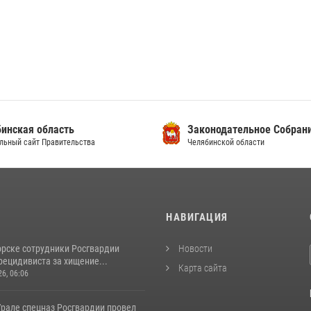
инская область
Законодательное Собран
льный сайт Правительства
Челябинской области
И
НАВИГАЦИЯ
орске сотрудники Росгвардии
Новости
рецидивиста за хищение...
Карта сайта
26, 06:06
рале спецназ Росгвардии провел