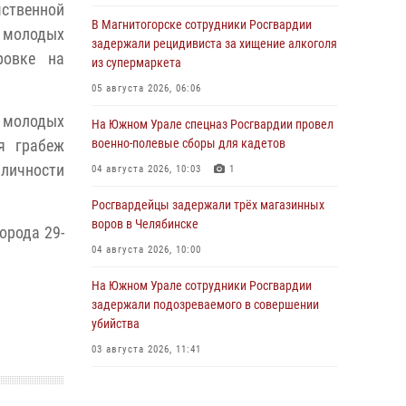
ственной
В Магнитогорске сотрудники Росгвардии
х молодых
задержали рецидивиста за хищение алкоголя
ровке на
из супермаркета
05 августа 2026, 06:06
е молодых
На Южном Урале спецназ Росгвардии провел
я грабеж
военно-полевые сборы для кадетов
 личности
04 августа 2026, 10:03
1
Росгвардейцы задержали трёх магазинных
воров в Челябинске
орода 29-
04 августа 2026, 10:00
На Южном Урале сотрудники Росгвардии
задержали подозреваемого в совершении
убийства
03 августа 2026, 11:41
В Челябинской области росгвардейцами по
горячим следам задержан подозреваемый в