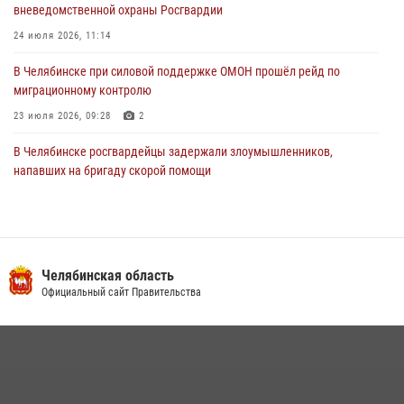
вневедомственной охраны Росгвардии
24 июля 2026, 11:14
В Челябинске при силовой поддержке ОМОН прошёл рейд по
миграционному контролю
23 июля 2026, 09:28
2
В Челябинске росгвардейцы задержали злоумышленников,
напавших на бригаду скорой помощи
14 июля 2026, 12:16
В Челябинске росгвардейцы обсудили с профессиональным
спортсменом основы здорового образа жизни
Челябинская область
13 июля 2026, 03:02
5
Официальный сайт Правительства
По горячим следам задержали подозреваемого в тяжком
преступлении челябинские росгвардейцы
07 июля 2026, 07:48
На Южном Урале продолжается акция «Каникулы с Росгвардией»