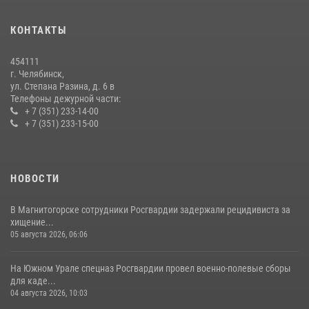
15 июля 2026, 05:49
4
КОНТАКТЫ
В Челябинской области росгвардейцы приняли участие в
мероприятиях, посвященных Дню семьи, любви и верности
454111
08 июля 2026, 12:05
2
г. Челябинск,
ул. Степана Разина, д. 6 в
Телефоны дежурной части:
+ 7 (351) 233-14-00
+ 7 (351) 233-15-00
НОВОСТИ
В Магнитогорске сотрудники Росгвардии задержали рецидивиста за
хищение...
05 августа 2026, 06:06
На Южном Урале спецназ Росгвардии провел военно-полевые сборы
для каде...
04 августа 2026, 10:03