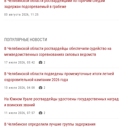
В Челябинской области росгвардейцами по горячим следам
задержан подозреваемый в грабеже
03 августа 2026, 11:25
Росгвардейцы обеспечили безопасность празднования Дня ВДВ на
Южном Урале
ПОПУЛЯРНЫЕ НОВОСТИ
03 августа 2026, 09:22
1
В Челябинской области росгвардейцы обеспечили судейство на
Авиация Росгвардии совершила более 250 санитарных вылетов в
межведомственных соревнованиях силовых ведомств
Донецкой Народной Республике
17 июля 2026, 03:42
2
31 июля 2026, 11:33
В Челябинской области подведены промежуточные итоги летней
Росгвардия обеспечивает безопасность граждан на южном
оздоровительной кампании 2026 года
направлении
13 июля 2026, 04:08
2
31 июля 2026, 11:32
1
На Южном Урале росгвардейцы удостоены государственных наград
В Уральском округе Росгвардии состоялось заседание
и воинских званий
оперативного штаба
11 июля 2026, 07:57
2
30 июля 2026, 10:53
В Челябинске определили лучшие группы задержания