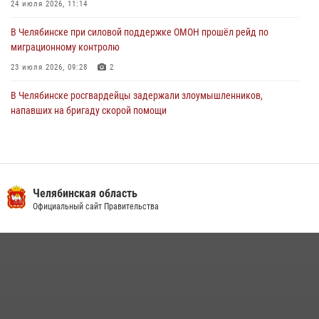
24 июля 2026, 11:14
В Челябинске при силовой поддержке ОМОН прошёл рейд по
миграционному контролю
23 июля 2026, 09:28
2
В Челябинске росгвардейцы задержали злоумышленников,
напавших на бригаду скорой помощи
14 июля 2026, 12:16
В Челябинске росгвардейцы обсудили с профессиональным
спортсменом основы здорового образа жизни
Челябинская область
13 июля 2026, 03:02
5
Официальный сайт Правительства
По горячим следам задержали подозреваемого в тяжком
преступлении челябинские росгвардейцы
07 июля 2026, 07:48
На Южном Урале продолжается акция «Каникулы с Росгвардией»
15 июля 2026, 05:49
4