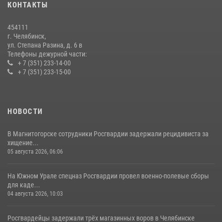
КОНТАКТЫ
В Челябинской области росгвардейцы приняли участие в
мероприятиях, посвященных Дню семьи, любви и верности
454111
08 июля 2026, 12:05
2
г. Челябинск,
ул. Степана Разина, д. 6 в
Телефоны дежурной части:
+ 7 (351) 233-14-00
+ 7 (351) 233-15-00
НОВОСТИ
В Магнитогорске сотрудники Росгвардии задержали рецидивиста за
хищение...
05 августа 2026, 06:06
На Южном Урале спецназ Росгвардии провел военно-полевые сборы
для каде...
04 августа 2026, 10:03
Росгвардейцы задержали трёх магазинных воров в Челябинске