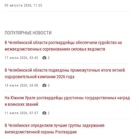
03 августа 2026, 11:25
Росгвардейцы обеспечили безопасность празднования Дня ВДВ на
Южном Урале
ПОПУЛЯРНЫЕ НОВОСТИ
03 августа 2026, 09:22
1
В Челябинской области росгвардейцы обеспечили судейство на
Авиация Росгвардии совершила более 250 санитарных вылетов в
межведомственных соревнованиях силовых ведомств
Донецкой Народной Республике
17 июля 2026, 03:42
2
31 июля 2026, 11:33
В Челябинской области подведены промежуточные итоги летней
Росгвардия обеспечивает безопасность граждан на южном
оздоровительной кампании 2026 года
направлении
13 июля 2026, 04:08
2
31 июля 2026, 11:32
1
На Южном Урале росгвардейцы удостоены государственных наград
В Уральском округе Росгвардии состоялось заседание
и воинских званий
оперативного штаба
11 июля 2026, 07:57
2
30 июля 2026, 10:53
В Челябинске определили лучшие группы задержания
вневедомственной охраны Росгвардии