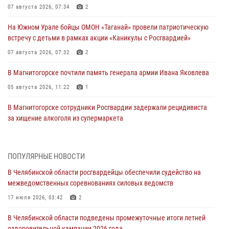
07 августа 2026, 07:34
2
На Южном Урале бойцы ОМОН «Таганай» провели патриотическую
встречу с детьми в рамках акции «Каникулы с Росгвардией»
07 августа 2026, 07:32
2
В Магнитогорске почтили память генерала армии Ивана Яковлева
05 августа 2026, 11:22
1
В Магнитогорске сотрудники Росгвардии задержали рецидивиста
за хищение алкоголя из супермаркета
05 августа 2026, 06:06
На Южном Урале спецназ Росгвардии провел военно-полевые
ПОПУЛЯРНЫЕ НОВОСТИ
сборы для кадетов
В Челябинской области росгвардейцы обеспечили судейство на
04 августа 2026, 10:03
1
межведомственных соревнованиях силовых ведомств
Росгвардейцы задержали трёх магазинных воров в Челябинске
17 июля 2026, 03:42
2
04 августа 2026, 10:00
В Челябинской области подведены промежуточные итоги летней
оздоровительной кампании 2026 года