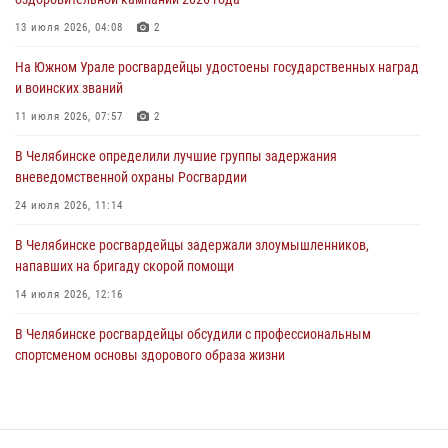
На Южном Урале сотрудники Росгвардии задержали
подозреваемого в совершении убийства
13 июля 2026, 04:08
2
03 августа 2026, 11:41
На Южном Урале росгвардейцы удостоены государственных наград
и воинских званий
В Челябинской области росгвардейцами по горячим следам
задержан подозреваемый в грабеже
11 июля 2026, 07:57
2
03 августа 2026, 11:25
В Челябинске определили лучшие группы задержания
вневедомственной охраны Росгвардии
24 июля 2026, 11:14
В Челябинске росгвардейцы задержали злоумышленников,
напавших на бригаду скорой помощи
14 июля 2026, 12:16
В Челябинске росгвардейцы обсудили с профессиональным
спортсменом основы здорового образа жизни
13 июля 2026, 03:02
5
В Челябинске при силовой поддержке ОМОН прошёл рейд по
миграционному контролю