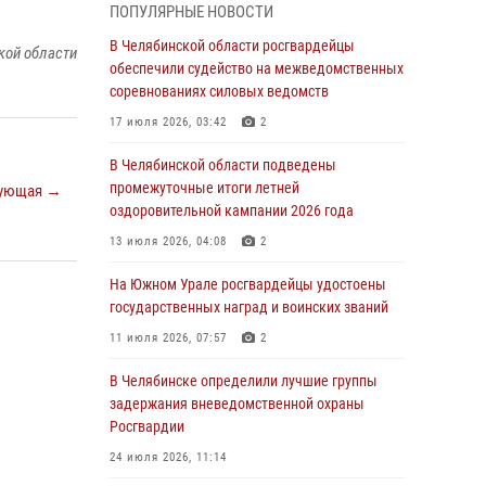
05 августа 2026, 11:22
1
ПОПУЛЯРНЫЕ НОВОСТИ
В Магнитогорске сотрудники Росгвардии
В Челябинской области росгвардейцы
кой области
задержали рецидивиста за хищение алкоголя
обеспечили судейство на межведомственных
из супермаркета
соревнованиях силовых ведомств
05 августа 2026, 06:06
17 июля 2026, 03:42
2
На Южном Урале спецназ Росгвардии провел
В Челябинской области подведены
военно-полевые сборы для кадетов
промежуточные итоги летней
ующая →
оздоровительной кампании 2026 года
04 августа 2026, 10:03
1
13 июля 2026, 04:08
2
Росгвардейцы задержали трёх магазинных
воров в Челябинске
На Южном Урале росгвардейцы удостоены
государственных наград и воинских званий
04 августа 2026, 10:00
11 июля 2026, 07:57
2
На Южном Урале сотрудники Росгвардии
задержали подозреваемого в совершении
В Челябинске определили лучшие группы
убийства
задержания вневедомственной охраны
Росгвардии
03 августа 2026, 11:41
24 июля 2026, 11:14
В Челябинской области росгвардейцами по