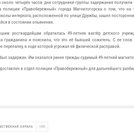
я около четырёх часов дня сотрудники группы задержания получили
а полиции «Правобережный» города Магнитогорска о том, что на 
школы-интерната, расположенной по улице Дружбы, зашел посторонн
йся в состоянии опьянения.
шим росгвардейцам обратилась 49-летняя вахтёр детского учреж
на гражданина и пояснила, что это её бывший сожитель. С ее слов
ю перепалку, в ходе которой угрожал ей физической расправой.
был задержан. Им оказался ранее трижды судимый 49-летний магнито
доставлен в отдел полиции «Правобережный» для дальнейшего разби
МСТВЕННАЯ ОХРАНА
1383