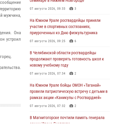
семинаре в Нижнем Новгороде
 сообщение
территорию
07 августа 2026, 09:33
3
ий мужчина,
На Южном Урале росгвардейцы приняли
участие в спортивных состязаниях,
дения. Она
приуроченных ко Дню физкультурника
 он устроил
07 августа 2026, 09:25
6
В Челябинской области росгвардейцы
горец.
продолжают проверять готовность школ к
новому учебному году
рательства.
07 августа 2026, 07:34
2
На Южном Урале бойцы ОМОН «Таганай»
провели патриотическую встречу с детьми в
рамках акции «Каникулы с Росгвардией»
07 августа 2026, 07:32
2
В Магнитогорске почтили память генерала
армии Ивана Яковлева