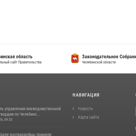
инская область
Законодательное Собран
льный сайт Правительства
Челябинской области
И
НАВИГАЦИЯ
ль управления вневедомственной
Новости
вардии по Челябинс...
Карта сайта
26, 09:33
рале росгвардейцы приняли