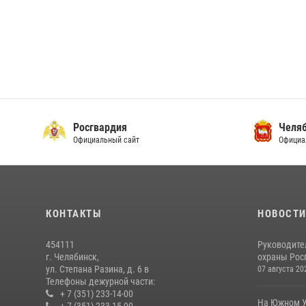
Росгвардия
Челяб
Официальный сайт
Официа
КОНТАКТЫ
НОВОСТ
454111
Руководите
г. Челябинск,
охраны Росг
ул. Степана Разина, д. 6 в
07 августа 20
Телефоны дежурной части:
+ 7 (351) 233-14-00
На Южном У